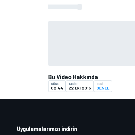
TÜRK SPORCULAR
Bu Video Hakkında
SÜRE
TARIH
SERI
02:44
22 Eki 2015
GENEL
Uygulamalarımızı indirin