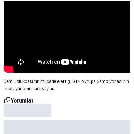
Cem Bölükbaşı'nın mücadele ettiği GT4 Avrupa Şampiyonası'nın
Imola yarışının canlı yayını.
Yorumlar