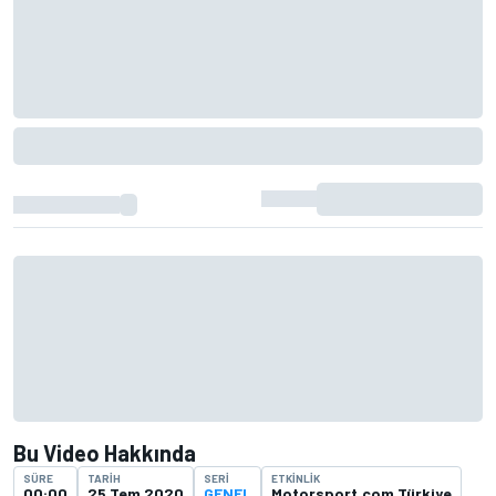
Bu Video Hakkında
SÜRE
TARIH
SERI
ETKINLIK
00:00
25 Tem 2020
GENEL
Motorsport.com Türkiye