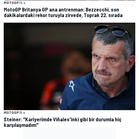
MOTOGP
14 s
MotoGP Britanya GP ana antrenman: Bezzecchi, son
dakikalardaki rekor turuyla zirvede, Toprak 22. sırada
MOTOGP
15 s
Steiner: "Kariyerimde Viñales'inki gibi bir durumla hiç
karşılaşmadım"