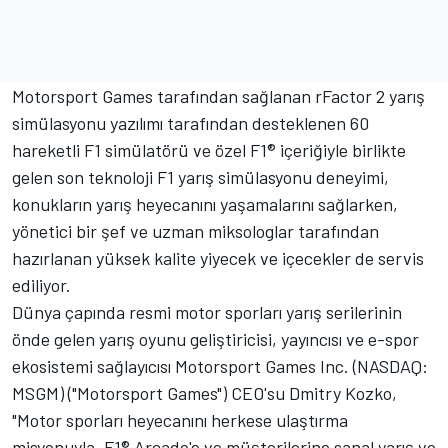
Motorsport Games
tarafından sağlanan rFactor 2 yarış
simülasyonu yazılımı tarafından desteklenen 60
hareketli F1 simülatörü ve özel F1® içeriğiyle birlikte
gelen son teknoloji F1 yarış simülasyonu deneyimi,
konukların yarış heyecanını yaşamalarını sağlarken,
yönetici bir şef ve uzman miksologlar tarafından
hazırlanan yüksek kalite yiyecek ve içecekler de servis
ediliyor.
Dünya çapında resmi motor sporları yarış serilerinin
önde gelen yarış oyunu geliştiricisi, yayıncısı ve e-spor
ekosistemi sağlayıcısı
Motorsport Games
Inc. (NASDAQ:
MSGM) ("
Motorsport Games
") CEO'su Dmitry Kozko,
"Motor sporları heyecanını herkese ulaştırma
misyonuyla, F1® Arcade'e ve müşterilerine sanal yarış ve