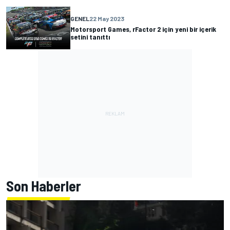
GENEL
22 May 2023
Motorsport Games, rFactor 2 için yeni bir içerik
setini tanıttı
Son Haberler