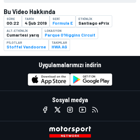
Bu Video Hakkında
SÜRE
TARIH
SERI
ETKINLIK
00:22
4 Şub 2019
Formula E
Santiago ePrix
ALT-ETKINLIK
LOKASYON
Cumartesi yarış
Parque O'Higgins Circuit
PILOTLAR
TAKIMLAR
Stoffel Vandoorne
HWA AG
Uygulamalarımızı indirin
Sosyal medya