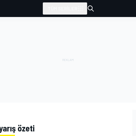
TÜM SERILER
yarış özeti