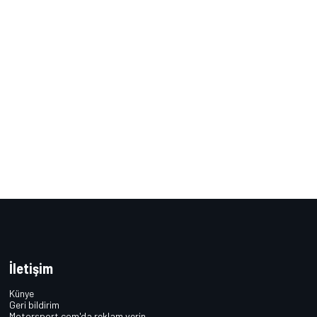
İletişim
Künye
Geri bildirim
Motorsport.com'da reklam verin