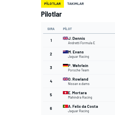
PILOTLAR
TAKIMLAR
MOTOGP
Pilotlar
SIRA
PILOT
J. Dennis
1
Andretti Formula E
M. Evans
2
Jaguar Racing
P. Wehrlein
3
Porsche Team
O. Rowland
4
Nissan e.dams
WORLD SUPERBIKE
E. Mortara
5
Mahindra Racing
A. Felix da Costa
6
Jaguar Racing