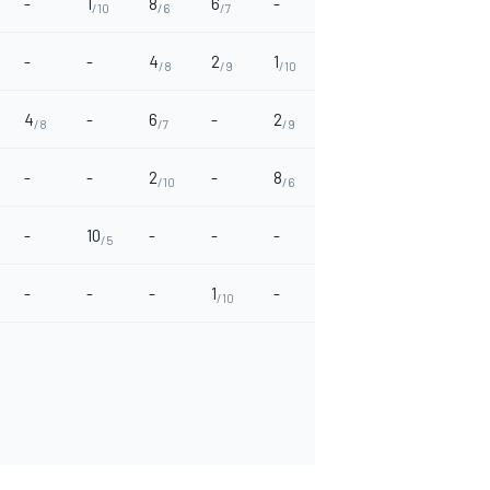
-
1
8
6
-
6
15
-
/10
/6
/7
/7
/3
-
-
4
2
1
-
25
-
/8
/9
/10
/1
4
-
6
-
2
-
2
1
/8
/7
/9
/9
/10
-
-
2
-
8
2
-
-
/10
/6
/9
-
10
-
-
-
-
-
-
/5
-
-
-
1
-
-
-
-
/10