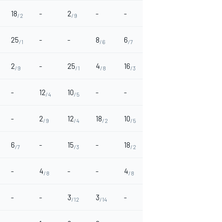
18
-
2
-
-
-
-
15
/2
/9
/3
25
-
-
8
6
1
6
-
/1
/6
/7
/10
/7
2
-
25
4
16
10
-
-
/9
/1
/8
/3
/5
-
12
10
-
-
-
10
-
/4
/5
/5
-
2
12
18
10
12
11
-
/9
/4
/2
/5
/4
/6
6
-
15
-
18
-
-
4
/7
/3
/2
/8
-
4
-
-
4
8
18
8
/8
/8
/6
/2
/6
-
-
3
3
-
-
1
26
/12
/14
/10
/1