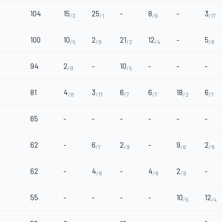
104
15
25
-
8
-
3
/3
/1
/6
/17
100
10
2
21
12
-
5
/5
/9
/2
/4
/8
94
2
-
10
-
-
-
/9
/5
81
4
3
6
6
18
6
/8
/17
/7
/7
/2
/7
65
-
-
-
-
-
-
62
-
6
2
-
9
2
/7
/9
/6
/9
62
-
4
-
4
2
-
/8
/8
/9
55
-
-
-
-
10
12
/5
/4