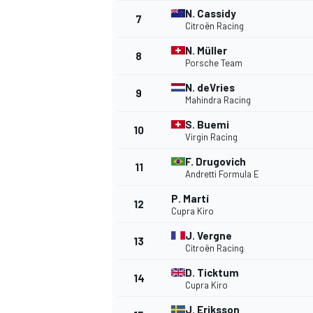
N. Cassidy
7
Citroën Racing
N. Müller
8
Porsche Team
N. deVries
9
Mahindra Racing
S. Buemi
WRC
10
Virgin Racing
F. Drugovich
11
Andretti Formula E
P. Martí
12
Cupra Kiro
J. Vergne
13
Citroën Racing
D. Ticktum
14
Cupra Kiro
J. Eriksson