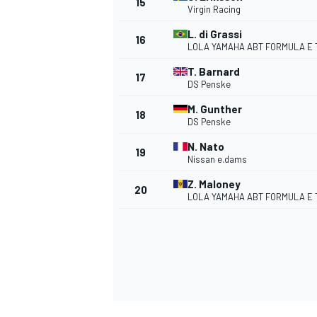
15
Virgin Racing
L. di Grassi
16
LOLA YAMAHA ABT FORMULA E
T. Barnard
TÜRK SPORCULAR
17
DS Penske
M. Gunther
18
DS Penske
N. Nato
19
Nissan e.dams
Z. Maloney
20
LOLA YAMAHA ABT FORMULA E