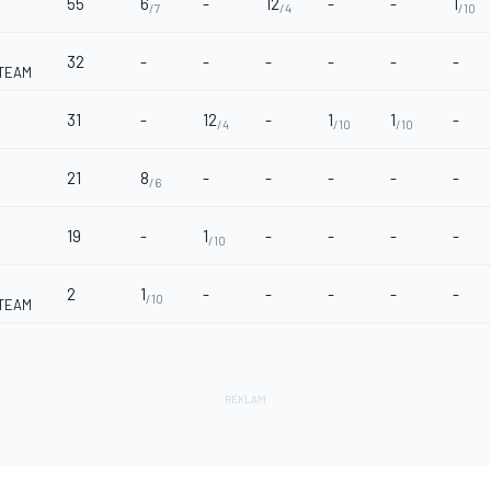
55
6
-
12
-
-
1
/7
/4
/10
32
-
-
-
-
-
-
 TEAM
31
-
12
-
1
1
-
/4
/10
/10
21
8
-
-
-
-
-
/6
19
-
1
-
-
-
-
/10
2
1
-
-
-
-
-
/10
 TEAM