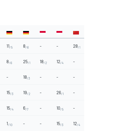
11
8
-
-
28
15
-
21
/5
/6
/1
/3
/2
8
25
18
12
-
4
-
12
/6
/1
/2
/4
/8
/4
-
18
-
-
-
28
12
-
/3
/1
/4
15
19
-
26
-
-
5
6
/3
/2
/1
/8
/7
15
6
-
10
-
-
-
10
/4
/7
/5
/5
1
-
-
15
12
19
-
2
/10
/3
/4
/2
/9