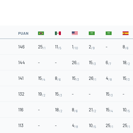
PUAN
146
25
11
1
2
-
8
/1
/5
/10
/9
/6
144
-
-
26
15
6
18
/1
/3
/7
/2
141
15
8
15
26
4
15
/4
/6
/3
/1
/8
/3
132
19
15
-
-
15
-
/2
/3
/3
116
-
18
8
21
15
10
/2
/6
/2
/4
/5
113
-
-
4
10
25
25
/8
/5
/1
/1