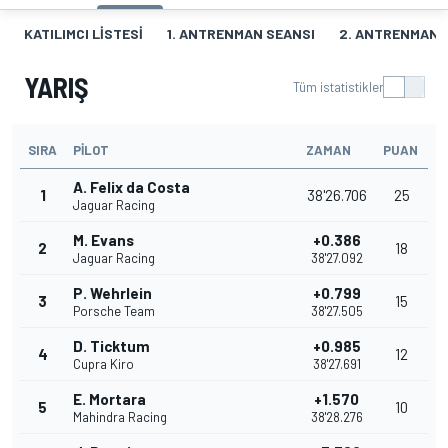
KATILIMCI LISTESI
1. ANTRENMAN SEANSI
2. ANTRENMAN 
YARIŞ
Tüm istatistikler
SIRA
PILOT
ZAMAN
PUAN
A. Felix da Costa
1
38'26.706
25
Jaguar Racing
M. Evans
+0.386
2
18
Jaguar Racing
38'27.092
P. Wehrlein
+0.799
3
15
Porsche Team
38'27.505
D. Ticktum
+0.985
4
12
Cupra Kiro
38'27.691
E. Mortara
+1.570
5
10
Mahindra Racing
38'28.276