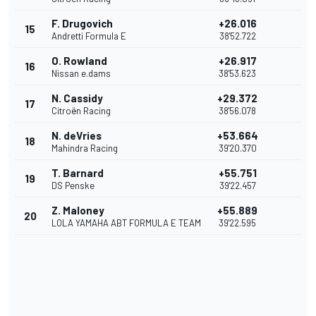
F. Drugovich
+26.016
15
Andretti Formula E
38'52.722
O. Rowland
+26.917
16
Nissan e.dams
38'53.623
N. Cassidy
+29.372
17
Citroën Racing
38'56.078
N. deVries
+53.664
18
Mahindra Racing
39'20.370
T. Barnard
+55.751
19
DS Penske
39'22.457
Z. Maloney
+55.889
20
LOLA YAMAHA ABT FORMULA E TEAM
39'22.595