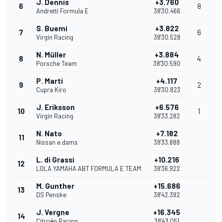
J. Dennis
+3.760
6
8
Andretti Formula E
38'30.466
S. Buemi
+3.822
7
6
Virgin Racing
38'30.528
N. Müller
+3.884
8
4
Porsche Team
38'30.590
P. Martí
+4.117
9
2
Cupra Kiro
38'30.823
J. Eriksson
+6.576
10
1
Virgin Racing
38'33.282
N. Nato
+7.182
11
Nissan e.dams
38'33.888
L. di Grassi
+10.216
12
LOLA YAMAHA ABT FORMULA E TEAM
38'36.922
M. Gunther
+15.686
13
DS Penske
38'42.392
J. Vergne
+16.345
14
Citroën Racing
38'43.051