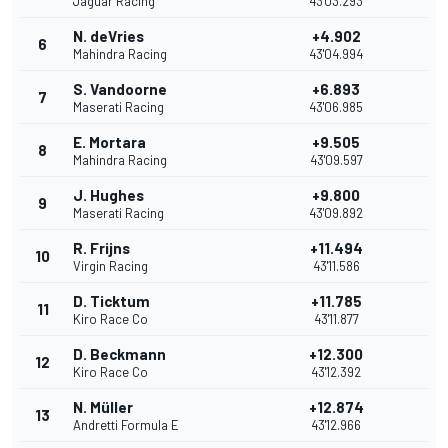
Jaguar Racing
43'03.293
N. deVries
+4.902
6
Mahindra Racing
43'04.994
S. Vandoorne
+6.893
7
Maserati Racing
43'06.985
E. Mortara
+9.505
8
Mahindra Racing
43'09.597
J. Hughes
+9.800
9
Maserati Racing
43'09.892
R. Frijns
+11.494
10
Virgin Racing
43'11.586
D. Ticktum
+11.785
11
Kiro Race Co
43'11.877
D. Beckmann
+12.300
12
Kiro Race Co
43'12.392
N. Müller
+12.874
13
Andretti Formula E
43'12.966