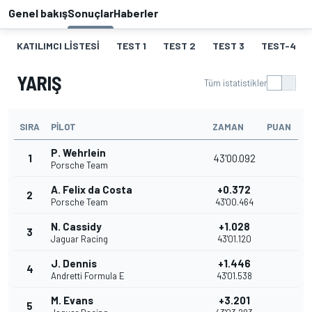
Genel bakış
Sonuçlar
Haberler
KATILIMCI LISTESI
TEST 1
TEST 2
TEST 3
TEST-4
YARIŞ
Tüm istatistikler
SIRA
PILOT
ZAMAN
PUAN
P. Wehrlein
1
43'00.092
Porsche Team
A. Felix da Costa
+0.372
2
Porsche Team
43'00.464
N. Cassidy
+1.028
3
Jaguar Racing
43'01.120
J. Dennis
+1.446
4
Andretti Formula E
43'01.538
M. Evans
+3.201
5