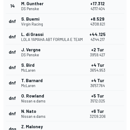
M. Gunther
+17.312
14
DS Penske
43'17.404
S. Buemi
+8.529
dnf
Virgin Racing
43'08.621
L. di Grassi
+44.125
dnf
LOLA YAMAHA ABT FORMULA E TEAM
43'44.217
J. Vergne
+2 Tur
dnf
DS Penske
39'59.427
S. Bird
+4 Tur
dnf
McLaren
36'54.953
T. Barnard
+4 Tur
dnf
McLaren
36'57.764
O. Rowland
+5 Tur
dnf
Nissan e.dams
35'12.025
N. Nato
+6 Tur
dnf
Nissan e.dams
32'09.206
Z. Maloney
dns