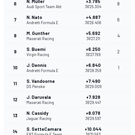
N. Müller
+3.785
6
8
Audi Sport Team Abt
36'25.304
N. Nato
+4.887
7
6
Andretti Formula E
36'26.406
M. Gunther
+5.692
8
4
Maserati Racing
36'27.211
S. Buemi
+6.250
9
2
Virgin Racing
36'27.769
J. Dennis
+6.840
10
1
Andretti Formula E
36'28.359
S. Vandoorne
+7.490
11
DS Penske
36'29.009
J. Daruvala
+7.928
12
Maserati Racing
36'29.447
N. Cassidy
+8.078
13
Jaguar Racing
36'29.597
S. SetteCamara
+10.044
14
ERT Formula E Team
36'31.563