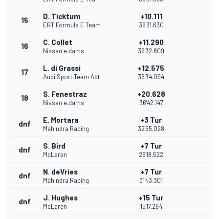
D. Ticktum
+10.111
15
ERT Formula E Team
36'31.630
C. Collet
+11.290
16
Nissan e.dams
36'32.809
L. di Grassi
+12.575
17
Audi Sport Team Abt
36'34.094
S. Fenestraz
+20.628
18
Nissan e.dams
36'42.147
E. Mortara
+3 Tur
dnf
Mahindra Racing
32'55.028
S. Bird
+7 Tur
dnf
McLaren
29'18.522
N. deVries
+7 Tur
dnf
Mahindra Racing
31'43.301
J. Hughes
+15 Tur
dnf
McLaren
15'17.264