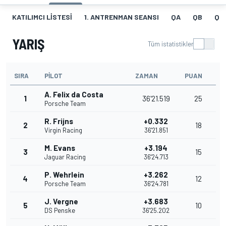
KATILIMCI LISTESI
1. ANTRENMAN SEANSI
QA
QB
QQ
YARIŞ
Tüm istatistikler
SIRA
PILOT
ZAMAN
PUAN
A. Felix da Costa
1
36'21.519
25
Porsche Team
R. Frijns
+0.332
2
18
Virgin Racing
36'21.851
M. Evans
+3.194
3
15
Jaguar Racing
36'24.713
P. Wehrlein
+3.262
4
12
Porsche Team
36'24.781
J. Vergne
+3.683
5
10
DS Penske
36'25.202