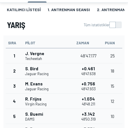
KATILIMCI LISTESI
1. ANTRENMAN SEANSI
2. ANTRENMAN 
YARIŞ
Tüm istatistikler
SIRA
PILOT
ZAMAN
PUAN
J. Vergne
1
48'47.177
25
Techeetah
S. Bird
+0.461
2
18
Jaguar Racing
48'47.638
M. Evans
+0.756
3
15
Jaguar Racing
48'47.933
R. Frijns
+1.034
4
12
Virgin Racing
48'48.211
S. Buemi
+3.142
5
10
DAMS
48'50.319