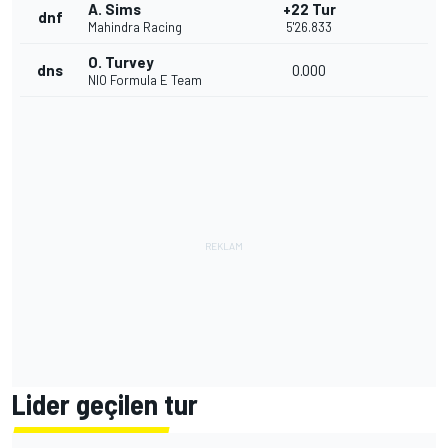
A. Sims
+22 Tur
dnf
Mahindra Racing
5'26.833
O. Turvey
dns
0.000
NIO Formula E Team
Lider geçilen tur