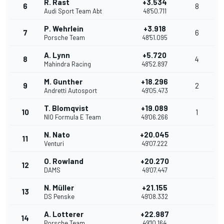
R. Rast
+3.534
6
8
Audi Sport Team Abt
48'50.711
P. Wehrlein
+3.918
7
6
Porsche Team
48'51.095
A. Lynn
+5.720
8
4
Mahindra Racing
48'52.897
M. Gunther
+18.296
9
2
Andretti Autosport
49'05.473
T. Blomqvist
+19.089
10
1
NIO Formula E Team
49'06.266
N. Nato
+20.045
11
Venturi
49'07.222
O. Rowland
+20.270
12
DAMS
49'07.447
N. Müller
+21.155
13
DS Penske
49'08.332
A. Lotterer
+22.987
14
Porsche Team
49'10.164