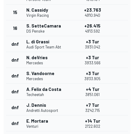
N. Cassidy
+23.763
15
Virgin Racing
49'10.940
S. SetteCamara
+26.415
16
DS Penske
49'13.592
L. di Grassi
+3 Tur
dnf
Audi Sport Team Abt
39'31.042
N. deVries
+3 Tur
dnf
Mercedes
39'33.566
S. Vandoorne
+3 Tur
dnf
Mercedes
39'33.905
A. Felix da Costa
+4 Tur
dnf
Techeetah
38'51.061
J. Dennis
+7 Tur
dnf
Andretti Autosport
32'42.715
E. Mortara
+14 Tur
dnf
Venturi
21'22.602