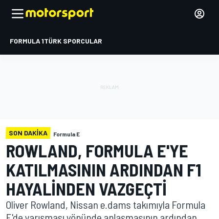
FORMULA 1
TÜRK SPORCULAR
SON DAKIKA
Formula E
ROWLAND, FORMULA E'YE
KATILMASININ ARDINDAN F1
HAYALINDEN VAZGEÇTI
Oliver Rowland, Nissan e.dams takımıyla Formula
E'de yarışması yönünde anlaşmasının ardından