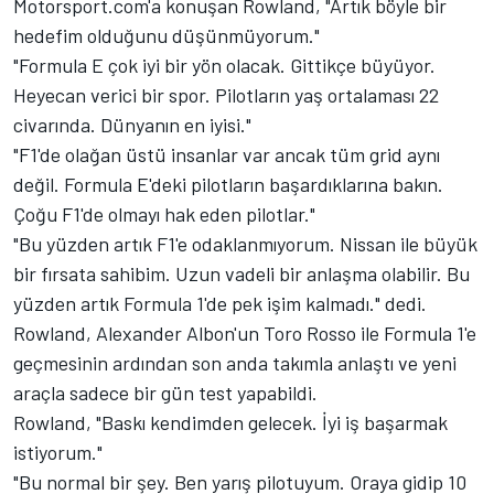
Motorsport.com'a konuşan Rowland, "Artık böyle bir
hedefim olduğunu düşünmüyorum."
"Formula E çok iyi bir yön olacak. Gittikçe büyüyor.
Heyecan verici bir spor. Pilotların yaş ortalaması 22
civarında. Dünyanın en iyisi."
"F1'de olağan üstü insanlar var ancak tüm grid aynı
değil. Formula E'deki pilotların başardıklarına bakın.
Çoğu F1'de olmayı hak eden pilotlar."
"Bu yüzden artık F1'e odaklanmıyorum. Nissan ile büyük
bir fırsata sahibim. Uzun vadeli bir anlaşma olabilir. Bu
yüzden artık Formula 1'de pek işim kalmadı." dedi.
Rowland, Alexander Albon'un Toro Rosso ile Formula 1'e
geçmesinin ardından son anda takımla anlaştı ve yeni
araçla sadece bir gün test yapabildi.
Rowland, "Baskı kendimden gelecek. İyi iş başarmak
istiyorum."
"Bu normal bir şey. Ben yarış pilotuyum. Oraya gidip 10