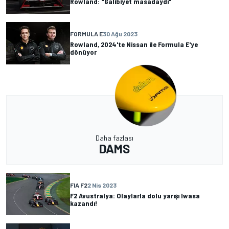
Rowland: "Galibiyet masadaydı"
FORMULA E
30 Ağu 2023
Rowland, 2024'te Nissan ile Formula E'ye
dönüyor
Daha fazlası
DAMS
FIA F2
2 Nis 2023
F2 Avustralya: Olaylarla dolu yarışı Iwasa
kazandı!