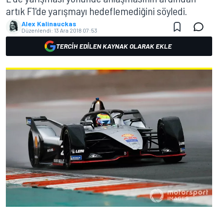
artık F1'de yarışmayı hedeflemediğini söyledi.
Alex Kalinauckas
Düzenlendi:
13 Ara 2018 07:53
TERCIH EDILEN KAYNAK OLARAK EKLE