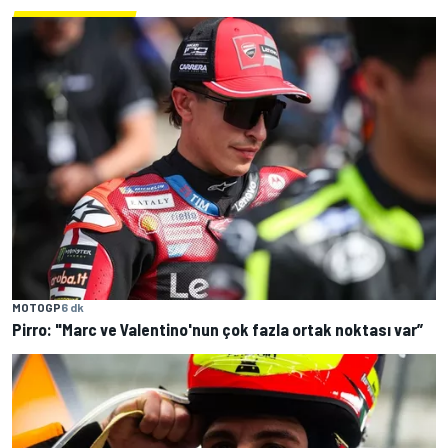
MOTOGP
6 dk
Pirro: "Marc ve Valentino'nun çok fazla ortak noktası var”