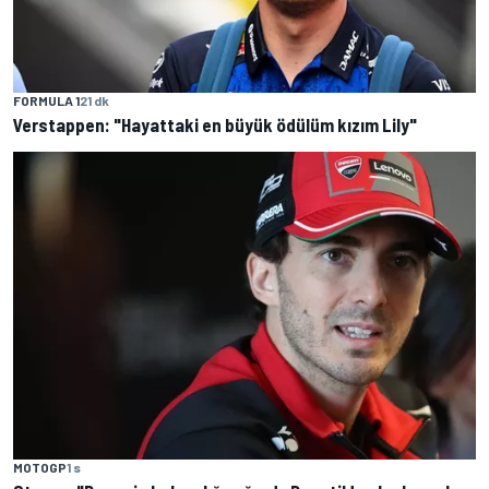
FORMULA 1
21 dk
Verstappen: "Hayattaki en büyük ödülüm kızım Lily"
MOTOGP
1 s