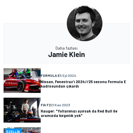
Daha fazlası
Jamie Klein
FORMULA E
5 Eyl 2024
Nissan, Fenestraz'ı 2024//25 sezonu Formula E
kadrosundan çıkardı
FIA F2
21 Kas 2023
Hauger: "Yollarımızı ayırsak da Red Bull ile
aramızda kırgınlık yok"
ÖZELLIK