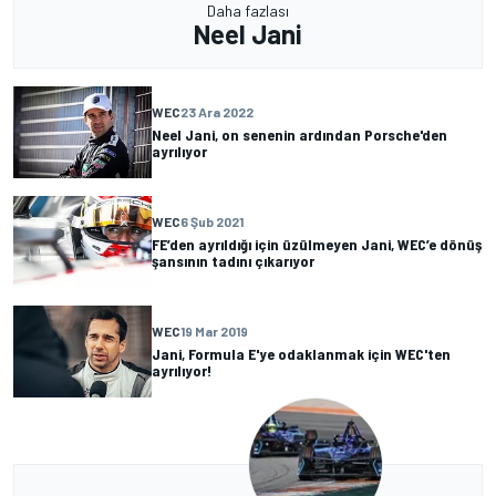
Daha fazlası
Neel Jani
WEC
23 Ara 2022
Neel Jani, on senenin ardından Porsche'den
ayrılıyor
WEC
6 Şub 2021
FE’den ayrıldığı için üzülmeyen Jani, WEC’e dönüş
şansının tadını çıkarıyor
WEC
19 Mar 2019
Jani, Formula E'ye odaklanmak için WEC'ten
ayrılıyor!