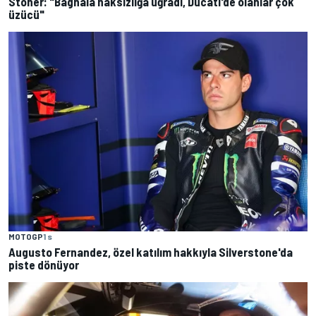
Stoner: "Bagnaia haksızlığa uğradı, Ducati'de olanlar çok
üzücü"
MOTOGP
1 s
Augusto Fernandez, özel katılım hakkıyla Silverstone'da
piste dönüyor