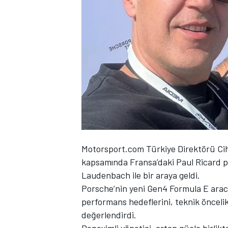
WRC
Motorsport.com Türkiye Direktörü Ci
kapsamında Fransa’daki Paul Ricard 
Laudenbach ile bir araya geldi.
Porsche’nin yeni Gen4 Formula E aracıy
performans hedeflerini, teknik öncelikl
değerlendirdi.
Deneyimli yönetici, artan güçle birlik