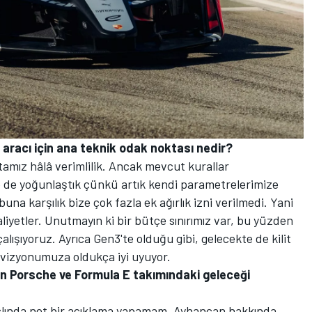
 aracı için ana teknik odak noktası nedir?
amız hâlâ verimlilik. Ancak mevcut kurallar
 de yoğunlaştık çünkü artık kendi parametrelerimize
una karşılık bize çok fazla ek ağırlık izni verilmedi. Yani
maliyetler. Unutmayın ki bir bütçe sınırımız var, bu yüzden
lışıyoruz. Ayrıca Gen3'te olduğu gibi, gelecekte de kilit
m vizyonumuza oldukça iyi uyuyor.
in Porsche ve Formula E takımındaki geleceği
slında net bir açıklama yapamam. Ayhancan hakkında