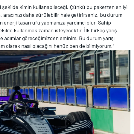
yi şekilde kimin kullanabileceği. Çünkü bu paketten en iyi
 aracınızı daha sürülebilir hale getirirseniz, bu durum
 enerji tasarrufu yapmanıza yardımcı olur. Sahip
kilde kullanmak zaman isteyecektir. İlk birkaç yarış
r ve adımlar göreceğimizden eminim. Bu durum yarışı
am olarak nasıl olacağını henüz ben de bilmiyorum."