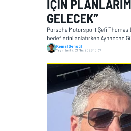
IÇIN PLANLARIM
MOTOGP
GELECEK”
Porsche Motorsport Şefi Thomas L
hedeflerini anlatırken Ayhancan G
Kemal Şengül
Yayın tarihi:
21 Nis 2026 15:37
WORLD SUPERBIKE