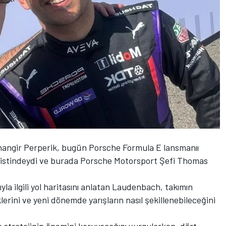
hangir Perperik, bugün Porsche Formula E lansmanıı
pistindeydi ve burada Porsche Motorsport Şefi Thomas
la ilgili yol haritasını anlatan Laudenbach, takımın
erini ve yeni dönemde yarışların nasıl şekillenebileceğini
te stratejinin önemini koruyacağını vurgularken, dört