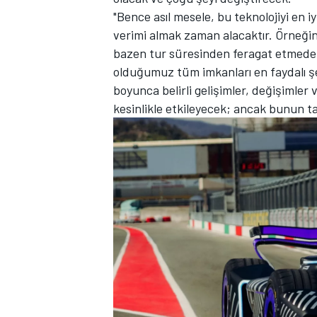
"Bence asıl mesele, bu teknolojiyi en i
verimi almak zaman alacaktır. Örneğin,
bazen tur süresinden feragat etmeden
olduğumuz tüm imkanları en faydalı şe
boyunca belirli gelişimler, değişimle
kesinlikle etkileyecek; ancak bunun t