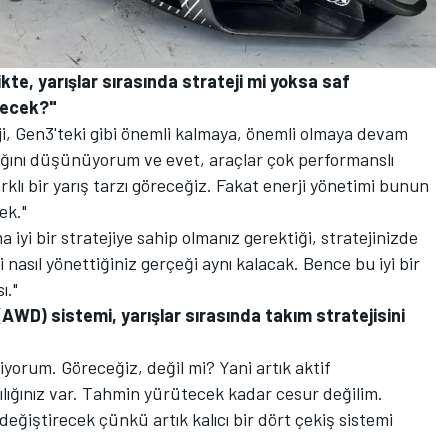
likte, yarışlar sırasında strateji mi yoksa saf
lecek?"
ji, Gen3'teki gibi önemli kalmaya, önemli olmaya devam
ağını düşünüyorum ve evet, araçlar çok performanslı
lı bir yarış tarzı göreceğiz. Fakat enerji yönetimi bunun
ek."
iyi bir stratejiye sahip olmanız gerektiği, stratejinizde
i nasıl yönettiğiniz gerçeği aynı kalacak. Bence bu iyi bir
ı."
(AWD) sistemi, yarışlar sırasında takım stratejisini
iyorum. Göreceğiz, değil mi? Yani artık aktif
sılığınız var. Tahmin yürütecek kadar cesur değilim.
değiştirecek çünkü artık kalıcı bir dört çekiş sistemi