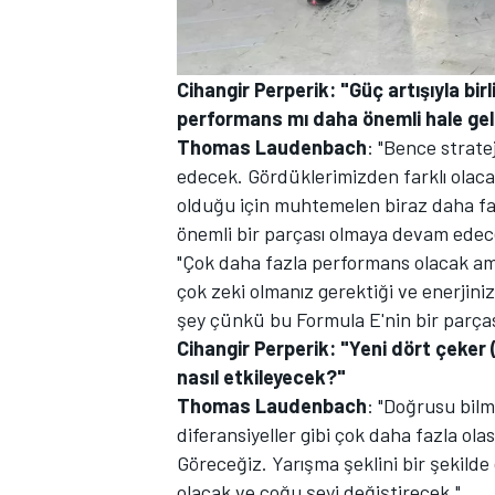
Cihangir Perperik: "Güç artışıyla bir
performans mı daha önemli hale ge
Thomas Laudenbach
: "Bence strate
edecek. Gördüklerimizden farklı olac
olduğu için muhtemelen biraz daha fark
MOTOSİKLET
önemli bir parçası olmaya devam edec
"Çok daha fazla performans olacak ama 
çok zeki olmanız gerektiği ve enerjiniz
şey çünkü bu Formula E'nin bir parças
Cihangir Perperik: "Yeni dört çeker 
nasıl etkileyecek?"
Thomas Laudenbach
: "Doğrusu bilm
diferansiyeller gibi çok daha fazla ola
Göreceğiz. Yarışma şeklini bir şekilde 
olacak ve çoğu şeyi değiştirecek."