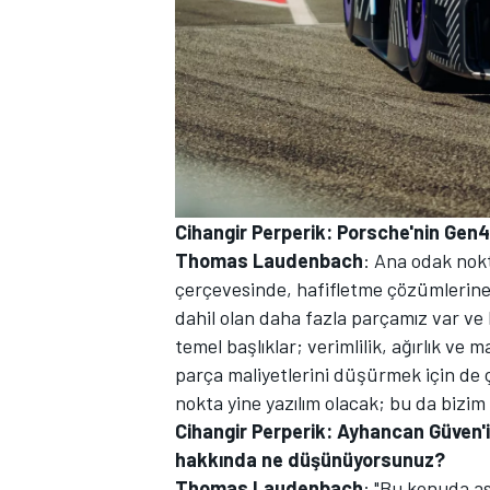
Cihangir Perperik: Porsche'nin Gen4
Thomas Laudenbach
: Ana odak nokt
çerçevesinde, hafifletme çözümlerine
dahil olan daha fazla parçamız var ve b
temel başlıklar; verimlilik, ağırlık ve 
parça maliyetlerini düşürmek için de ça
nokta yine yazılım olacak; bu da bizi
Cihangir Perperik: Ayhancan Güven'
hakkında ne düşünüyorsunuz?
Thomas Laudenbach
: "Bu konuda a