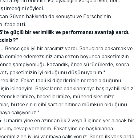
ştireceğini söyledi.
an Güven hakkında da konuştu ve Porsche’nin
 ifade etti.
’te güçlü bir verimlilik ve performansı avantajı vardı.
ksiniz?"
... Bence çok iyi bir aracımız vardı. Sonuçlara bakarsak ve
la domine edemezsiniz ama sezon boyunca paketimizin
l önce şampiyonluğu kazandık; önce sürücülerde, sonra
evet, paketimizin iyi olduğunu düşünüyorum."
iliriz. Fakat tabii ki diğerlerinin nerede olduğunu
 işin içindeyim. Başkalarına odaklanmaya başlayabilirsiniz
eteneklerimize, becerilerimize, mühendislerimize
malar, bütçe sınırı gibi şartlar altında mümkün olduğunu
aya çalışıyoruz."
: Umarım yine en azından ilk 2 veya 3 içinde yer alacak bir
yorum, cevap veremem. Fakat yine de başkalarına
ğimiz en iyi işi yapmaya çalışıyoruz. Sonra ilk yarışlarda