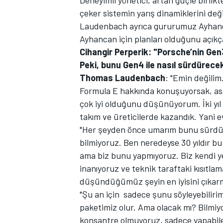
çeker sistemin yarış dinamiklerini deği
Laudenbach ayrıca gururumuz Ayhanc
Ayhancan için planları olduğunu açıkça
Cihangir Perperik: "Porsche’nin Gen3
TÜRK SPORCULAR
Peki, bunu Gen4 ile nasıl sürdürece
Thomas Laudenbach
: "Emin değilim
Formula E hakkında konuşuyorsak, as
çok iyi olduğunu düşünüyorum. İki yı
takım ve üreticilerde kazandık. Yani 
"Her şeyden önce umarım bunu sürdüreb
bilmiyoruz. Ben neredeyse 30 yıldır bu
ama biz bunu yapmıyoruz. Biz kendi y
inanıyoruz ve teknik taraftaki kısıtla
düşündüğümüz şeyin en iyisini çıkarm
"Şu an için sadece şunu söyleyebilirim
paketimiz olur. Ama olacak mı? Bilmi
konsantre olmuyoruz, sadece yapabilece