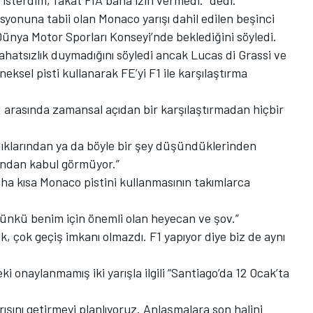
 isterdim, fakat FIA bana izin vermedi." dedi.
yonuna tabii olan Monaco yarışı dahil edilen beşinci
Dünya Motor Sporları Konseyi’nde beklediğini söyledi.
rahatsızlık duymadığını söyledi ancak Lucas di Grassi ve
ksel pisti kullanarak FE’yi F1 ile karşılaştırma
 arasında zamansal açıdan bir karşılaştırmadan hiçbir
rdıklarından ya da böyle bir şey düşündüklerinden
ından kabul görmüyor.”
ha kısa Monaco pistini kullanmasının takımlarca
çünkü benim için önemli olan heyecan ve şov.”
k, çok geçiş imkanı olmazdı. F1 yapıyor diye biz de aynı
i onaylanmamış iki yarışla ilgili “Santiago’da 12 Ocak’ta
rışını getirmeyi planlıyoruz. Anlaşmalara son halini