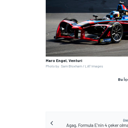
MOTOSİKLET
Maro Engel, Venturi
Photo by: Sam Bloxham / LAT Images
Bu İç
ÖN
Agag, Formula E'nin 4 çeker olma