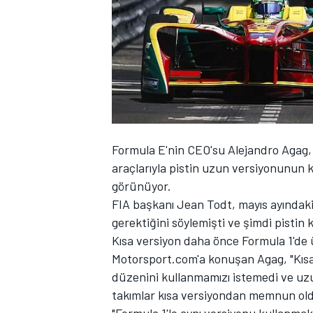
WRC
Formula E'nin CEO'su Alejandro Agag, s
araçlarıyla pistin uzun versiyonunun 
görünüyor.
FIA başkanı Jean Todt, mayıs ayındaki
gerektiğini söylemişti ve şimdi pistin 
Kısa versiyon daha önce Formula 1'de ü
Motorsport.com'a konuşan Agag, "Kısa 
düzenini kullanmamızı istemedi ve uzu
takımlar kısa versiyondan memnun olduk