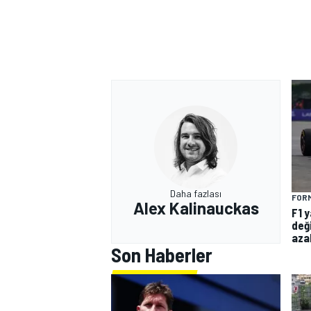
Daha fazlası
FORM
Alex Kalinauckas
F1 y
deği
azal
Son Haberler