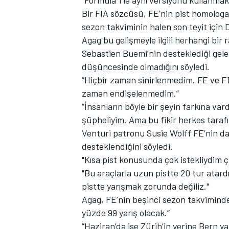
"Formula 1'le aynı versiyonu kullanmak
Bir FIA sözcüsü, FE’nin pist homologas
sezon takviminin halen son teyit için 
Agag bu gelişmeyle ilgili herhangi bir 
Sebastien Buemi’nin desteklediği gelene
TÜRK SPORCULAR
düşüncesinde olmadığını söyledi.
“Hiçbir zaman sinirlenmedim. FE ve F1
zaman endişelenmedim.”
“İnsanların böyle bir şeyin farkına va
şüpheliyim. Ama bu fikir herkes taraf
Venturi patronu Susie Wolff FE’nin da
desteklendiğini söyledi.
"Kısa pist konusunda çok istekliydim 
"Bu araçlarla uzun pistte 20 tur atardı
pistte yarışmak zorunda değiliz."
Agag, FE’nin beşinci sezon takvimindek
yüzde 99 yarış olacak.”
“Haziran’da ise Zürih’in yerine Bern ya