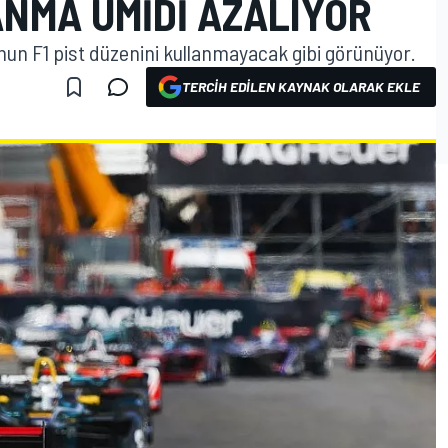
ANMA ÜMIDI AZALIYOR
un F1 pist düzenini kullanmayacak gibi görünüyor.
TERCIH EDILEN KAYNAK OLARAK EKLE