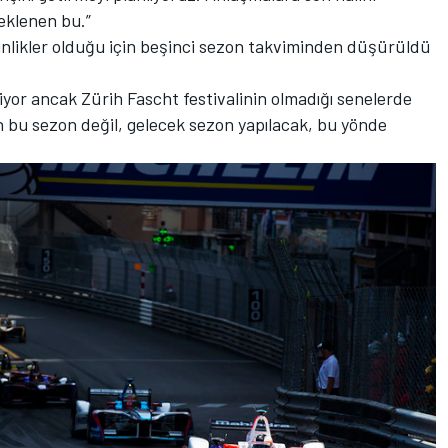
eklenen bu.”
inlikler olduğu için beşinci sezon takviminden düşürüldü
tiyor ancak Zürih Fascht festivalinin olmadığı senelerde
den bu sezon değil, gelecek sezon yapılacak, bu yönde