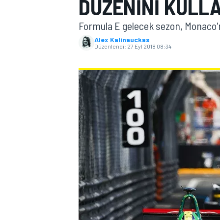
DÜZENINI KULL
MOTOGP
Formula E gelecek sezon, Monaco'n
Alex Kalinauckas
Düzenlendi:
27 Eyl 2018 08:34
WORLD SUPERBIKE