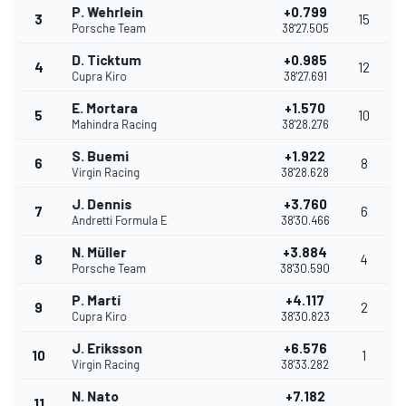
P. Wehrlein
+0.799
3
15
Porsche Team
38'27.505
D. Ticktum
+0.985
4
12
Cupra Kiro
38'27.691
E. Mortara
+1.570
5
10
Mahindra Racing
38'28.276
S. Buemi
+1.922
6
8
Virgin Racing
38'28.628
J. Dennis
+3.760
7
6
Andretti Formula E
38'30.466
N. Müller
+3.884
8
4
Porsche Team
38'30.590
P. Martí
+4.117
9
2
Cupra Kiro
38'30.823
J. Eriksson
+6.576
10
1
Virgin Racing
38'33.282
N. Nato
+7.182
11