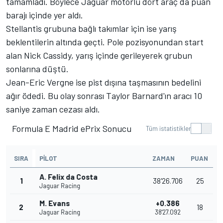
tamamladı. Böylece Jaguar motorlu dört araç da puan
barajı içinde yer aldı.
Stellantis grubuna bağlı takımlar için ise yarış
beklentilerin altında geçti. Pole pozisyonundan start
alan
Nick Cassidy
, yarış içinde gerileyerek grubun
sonlarına düştü.
Jean-Eric Vergne
ise pist dışına taşmasının bedelini
ağır ödedi. Bu olay sonrası Taylor Barnard'ın aracı 10
saniye zaman cezası aldı.
Formula E Madrid ePrix Sonucu
Tüm istatistikler
SIRA
PILOT
ZAMAN
PUAN
A. Felix da Costa
1
38'26.706
25
Jaguar Racing
M. Evans
+0.386
2
18
Jaguar Racing
38'27.092