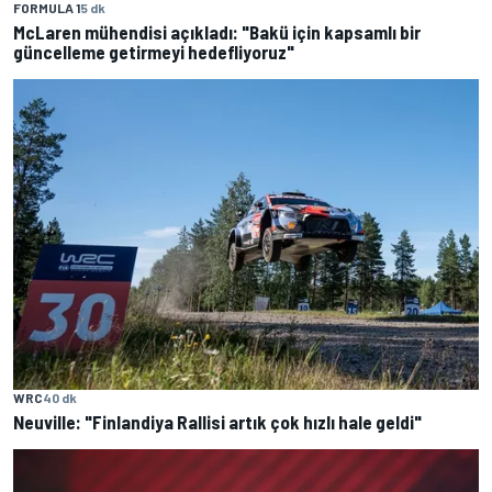
FORMULA 1
5 dk
McLaren mühendisi açıkladı: "Bakü için kapsamlı bir
güncelleme getirmeyi hedefliyoruz"
WRC
40 dk
Neuville: "Finlandiya Rallisi artık çok hızlı hale geldi"