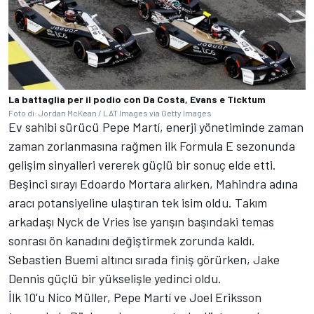
La battaglia per il podio con Da Costa, Evans e Ticktum
Foto di: Jordan McKean / LAT Images via Getty Images
Ev sahibi sürücü
Pepe Martí
, enerji yönetiminde zaman
zaman zorlanmasına rağmen ilk Formula E sezonunda
gelişim sinyalleri vererek güçlü bir sonuç elde etti.
Beşinci sırayı
Edoardo Mortara
alırken, Mahindra adına
aracı potansiyeline ulaştıran tek isim oldu. Takım
arkadaşı Nyck de Vries ise yarışın başındaki temas
sonrası ön kanadını değiştirmek zorunda kaldı.
Sebastien Buemi altıncı sırada finiş görürken,
Jake
Dennis
güçlü bir yükselişle yedinci oldu.
İlk 10'u
Nico Müller
, Pepe Martí ve
Joel Eriksson