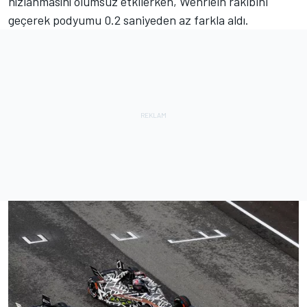
hızlanmasını olumsuz etkilerken, Wehrlein rakibini
geçerek podyumu 0.2 saniyeden az farkla aldı.