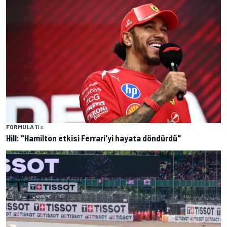
FORMULA 1
1 s
Hill: "Hamilton etkisi Ferrari'yi hayata döndürdü"