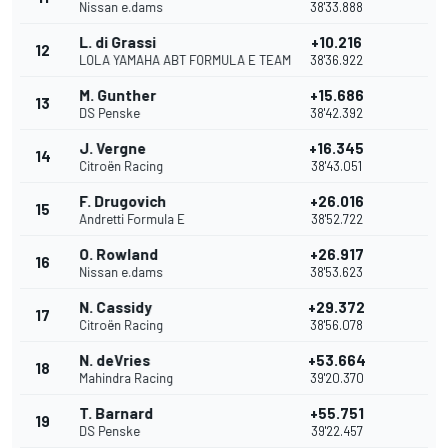
Nissan e.dams
38'33.888
L. di Grassi
+10.216
12
LOLA YAMAHA ABT FORMULA E TEAM
38'36.922
M. Gunther
+15.686
13
DS Penske
38'42.392
J. Vergne
+16.345
14
Citroën Racing
38'43.051
F. Drugovich
+26.016
15
Andretti Formula E
38'52.722
O. Rowland
+26.917
16
Nissan e.dams
38'53.623
N. Cassidy
+29.372
17
Citroën Racing
38'56.078
N. deVries
+53.664
18
Mahindra Racing
39'20.370
T. Barnard
+55.751
19
DS Penske
39'22.457