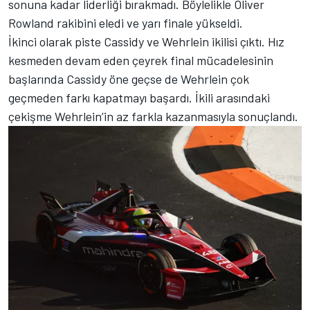
sonuna kadar liderliği bırakmadı. Böylelikle Oliver
Rowland rakibini eledi ve yarı finale yükseldi.
İkinci olarak piste Cassidy ve Wehrlein ikilisi çıktı. Hız
kesmeden devam eden çeyrek final mücadelesinin
başlarında Cassidy öne geçse de Wehrlein çok
geçmeden farkı kapatmayı başardı. İkili arasındaki
çekişme Wehrlein’in az farkla kazanmasıyla sonuçlandı.