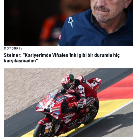
MOTOGP
1 s
Steiner: "Kariyerimde Viñales'inki gibi bir durumla hiç
karşılaşmadım"