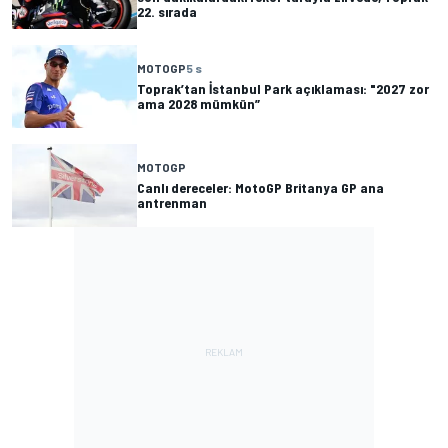
22. sırada
MOTOGP
5 s
Toprak’tan İstanbul Park açıklaması: "2027 zor
ama 2028 mümkün”
MOTOGP
Canlı dereceler: MotoGP Britanya GP ana
antrenman