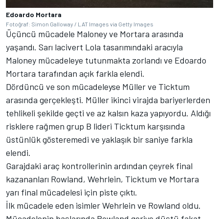
Edoardo Mortara
Fotoğraf: Simon Galloway / LAT Images via Getty Images
Üçüncü mücadele Maloney ve Mortara arasında
yaşandı. Sarı lacivert Lola tasarımındaki aracıyla
Maloney mücadeleye tutunmakta zorlandı ve Edoardo
Mortara tarafından açık farkla elendi.
Dördüncü ve son mücadeleyse Müller ve Ticktum
arasında gerçekleşti. Müller ikinci virajda bariyerlerden
tehlikeli şekilde geçti ve az kalsın kaza yapıyordu. Aldığı
risklere rağmen grup B lideri Ticktum karşısında
üstünlük gösteremedi ve yaklaşık bir saniye farkla
elendi.
Garajdaki araç kontrollerinin ardından çeyrek final
kazananları Rowland, Wehrlein, Ticktum ve Mortara
yarı final mücadelesi için piste çıktı.
İlk mücadele eden isimler Wehrlein ve Rowland oldu.
Mücadelenin başlarında Rowland geriye düştü fakat