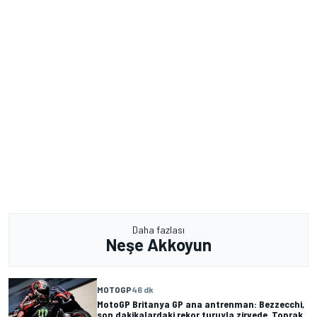
Daha fazlası
Neşe Akkoyun
MOTOGP
46 dk
MotoGP Britanya GP ana antrenman: Bezzecchi,
son dakikalardaki rekor turuyla zirvede, Toprak