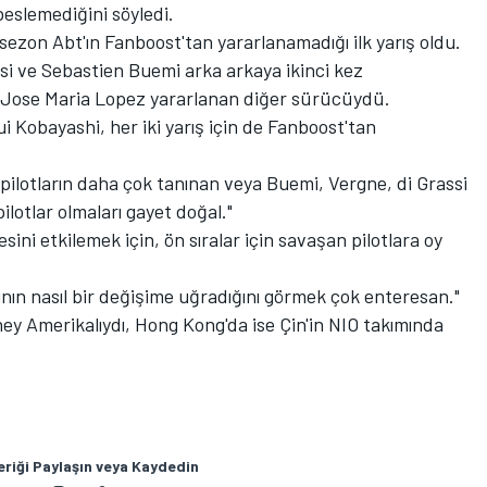
beslemediğini söyledi.
 sezon Abt'ın Fanboost'tan yararlanamadığı ilk yarış oldu.
si ve Sebastien Buemi arka arkaya ikinci kez
li Jose Maria Lopez yararlanan diğer sürücüydü.
 Kobayashi, her iki yarış için de Fanboost'tan
pilotların daha çok tanınan veya Buemi, Vergne, di Grassi
pilotlar olmaları gayet doğal."
ini etkilemek için, ön sıralar için savaşan pilotlara oy
arının nasıl bir değişime uğradığını görmek çok enteresan."
ey Amerikalıydı, Hong Kong'da ise Çin'in NIO takımında
eriği Paylaşın veya Kaydedin