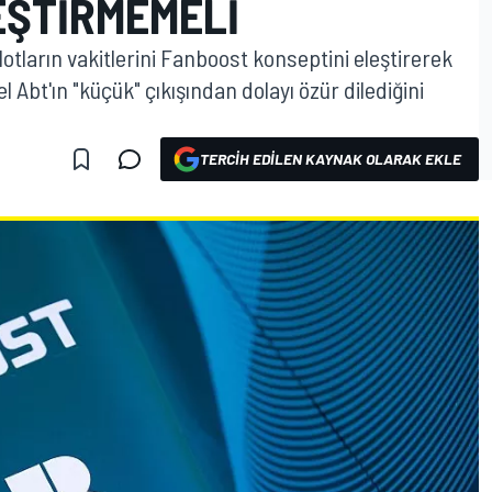
EŞTIRMEMELI
otların vakitlerini Fanboost konseptini eleştirerek
 Abt'ın "küçük" çıkışından dolayı özür dilediğini
TERCIH EDILEN KAYNAK OLARAK EKLE