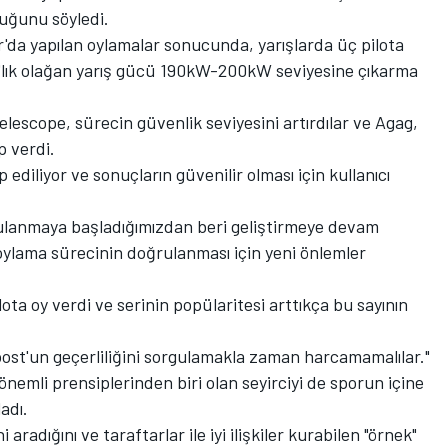
duğunu söyledi.
da yapılan oylamalar sonucunda, yarışlarda üç pilota
W'lık olağan yarış gücü 190kW-200kW seviyesine çıkarma
lescope, sürecin güvenlik seviyesini artırdılar ve Agag,
p verdi.
ediliyor ve sonuçların güvenilir olması için kullanıcı
ulanmaya başladığımızdan beri geliştirmeye devam
 oylama sürecinin doğrulanması için yeni önlemler
lota oy verdi ve serinin popülaritesi arttıkça bu sayının
oost'un geçerliliğini sorgulamakla zaman harcamamalılar."
nemli prensiplerinden biri olan seyirciyi de sporun içine
adı.
aradığını ve taraftarlar ile iyi ilişkiler kurabilen "örnek"