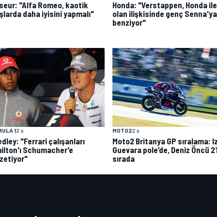
seur: "Alfa Romeo, kaotik
Honda: "Verstappen, Honda ile
şlarda daha iyisini yapmalı"
olan ilişkisinde genç Senna'ya
benziyor"
ULA 1
2 s
MOTO2
2 s
ley: "Ferrari çalışanları
Moto2 Britanya GP sıralama: I
ilton'ı Schumacher'e
Guevara pole’de, Deniz Öncü 21
zetiyor"
sırada