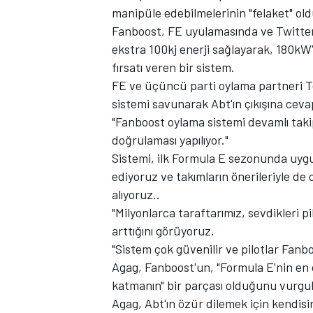
manipüle edebilmelerinin "felaket" ol
Fanboost, FE uyulamasında ve Twitter'
ekstra 100kj enerji sağlayarak, 180k
fırsatı veren bir sistem.
TÜRK SPORCULAR
FE ve üçüncü parti oylama partneri Te
sistemi savunarak Abt'ın çıkışına ceva
"Fanboost oylama sistemi devamlı takip 
doğrulaması yapılıyor."
Sistemi, ilk Formula E sezonunda uyg
ediyoruz ve takımların önerileriyle de
alıyoruz..
"Milyonlarca taraftarımız, sevdikleri pi
arttığını görüyoruz.
"Sistem çok güvenilir ve pilotlar Fanb
Agag, Fanboost'un, "Formula E'nin en ö
katmanın" bir parçası olduğunu vurgul
Agag, Abt'ın özür dilemek için kendisini 