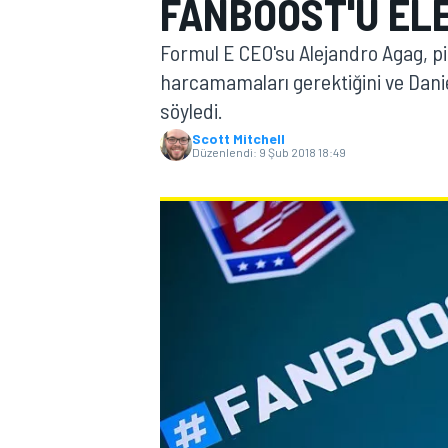
FANBOOST'U EL
MOTOGP
Formul E CEO'su Alejandro Agag, pil
harcamamaları gerektiğini ve Daniel
söyledi.
Scott Mitchell
Düzenlendi:
9 Şub 2018 18:49
WORLD SUPERBIKE