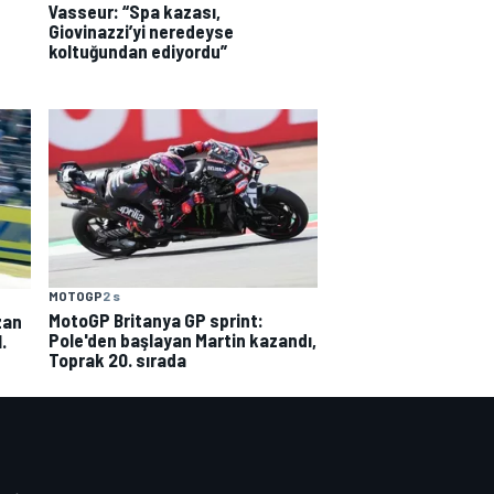
Vasseur: “Spa kazası,
Giovinazzi’yi neredeyse
koltuğundan ediyordu”
MOTOGP
2 s
MotoGP Britanya GP sprint:
zan
Pole'den başlayan Martin kazandı,
.
Toprak 20. sırada