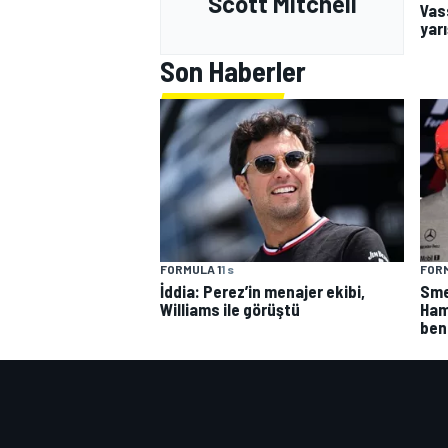
Scott Mitchell
Vas
yarı
Son Haberler
FORMULA 1
1 s
FORM
İddia: Perez’in menajer ekibi,
Smed
Williams ile görüştü
Ham
ben