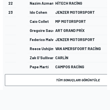
22
Nazim Azman
HITECH RACING
2
23
Ido Cohen
JENZER MOTORSPORT
2
Caio Collet
MP MOTORSPORT
1
Gregoire Saucy
ART GRAND PRIX
1
Federico Malvestiti
JENZER MOTORSPORT
1
Reece Ushijima
VAN AMERSFOORT RACING
1
Zak O'Sullivan
CARLIN
7
Pepe Martí
CAMPOS RACING
7
TÜM SONUÇLARI GÖRÜNTÜLE