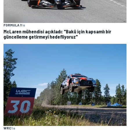
FORMULA 1
1 s
McLaren mühendisi açıkladı: "Bakü için kapsamlı bir
güncelleme getirmeyi hedefliyoruz"
WRC
1 s