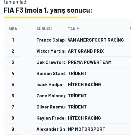
tamamladı.
FIA F3 Imola 1. yarış sonucu:
SIRA
SÜRÜCÜ
TAKIM
TU
1
Franco Colapinto
VAN AMERSFOORT RACING
2
2
Victor Martins
ART GRAND PRIX
2
3
Jak Crawford
PREMA POWERTEAM
2
4
Roman Staněk
TRIDENT
2
5
Isack Hadjar
HITECH RACING
2
6
Zane Maloney
TRIDENT
2
7
Oliver Rasmussen
TRIDENT
2
8
Kaylen Frederick
HITECH RACING
2
9
Alexander Smolyar
MP MOTORSPORT
2