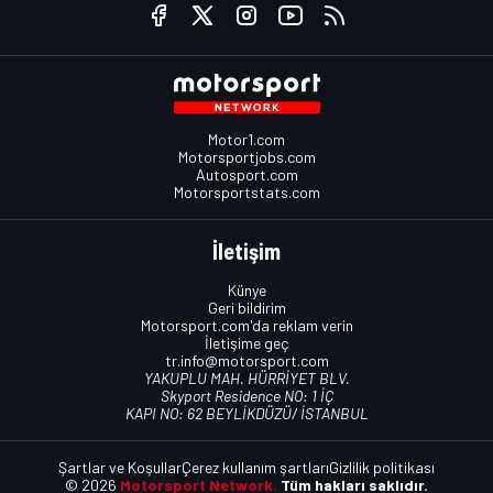
Motor1.com
Motorsportjobs.com
Autosport.com
Motorsportstats.com
İletişim
Künye
Geri bildirim
Motorsport.com'da reklam verin
İletişime geç
tr.info@motorsport.com
YAKUPLU MAH. HÜRRİYET BLV.
Skyport Residence NO: 1 İÇ
KAPI NO: 62 BEYLİKDÜZÜ/ İSTANBUL
Şartlar ve Koşullar
Çerez kullanım şartları
Gizlilik politikası
© 2026
Motorsport Network.
Tüm hakları saklıdır.