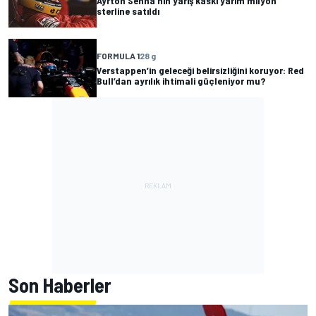
Ayrton Senna’nın yarış kaskı yarım milyon
sterline satıldı
FORMULA 1
28 g
Verstappen’in geleceği belirsizliğini koruyor: Red
Bull’dan ayrılık ihtimali güçleniyor mu?
Son Haberler