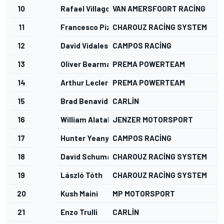
10
Rafael Villagomez
VAN AMERSFOORT RACING
2
11
Francesco Pizzi
CHAROUZ RACING SYSTEM
2
12
David Vidales
CAMPOS RACING
2
13
Oliver Bearman
PREMA POWERTEAM
2
14
Arthur Leclerc
PREMA POWERTEAM
2
15
Brad Benavides
CARLIN
2
16
William Alatalo
JENZER MOTORSPORT
2
17
Hunter Yeany
CAMPOS RACING
2
18
David Schumacher
CHAROUZ RACING SYSTEM
2
19
László Tóth
CHAROUZ RACING SYSTEM
2
20
Kush Maini
MP MOTORSPORT
2
21
Enzo Trulli
CARLIN
2