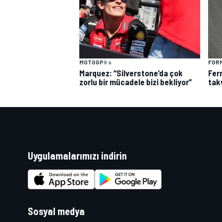
MOTOGP
9 s
FORM
Marquez: “Silverstone’da çok
Fer
zorlu bir mücadele bizi bekliyor”
tak
Uygulamalarımızı indirin
Sosyal medya