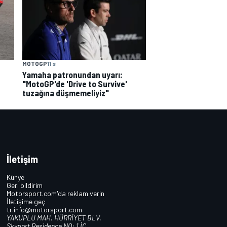
MOTOGP
11 s
Yamaha patronundan uyarı:
"MotoGP'de 'Drive to Survive'
tuzağına düşmemeliyiz"
İletişim
Künye
Geri bildirim
Motorsport.com'da reklam verin
İletişime geç
tr.info@motorsport.com
YAKUPLU MAH. HÜRRİYET BLV.
Skyport Residence NO: 1 İÇ