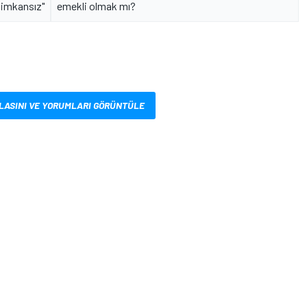
imkansız"
emekli olmak mı?
LASINI VE YORUMLARI GÖRÜNTÜLE