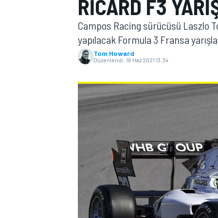
RICARD F3 YARI
MOTOGP
Campos Racing sürücüsü Laszlo Toth,
yapılacak Formula 3 Fransa yarışla
Tom Howard
Düzenlendi:
16 Haz 2021 13:34
WORLD SUPERBIKE