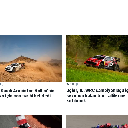
WRC
1 g
1 g
Ogier, 10. WRC şampiyonluğu i
 Suudi Arabistan Rallisi'nin
sezonun kalan tüm rallilerine
rı için son tarihi belirledi
katılacak