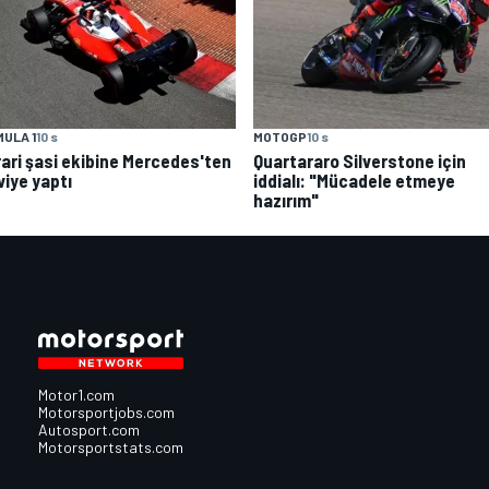
ULA 1
10 s
MOTOGP
10 s
rari şasi ekibine Mercedes'ten
Quartararo Silverstone için
viye yaptı
iddialı: "Mücadele etmeye
hazırım"
Motor1.com
Motorsportjobs.com
Autosport.com
Motorsportstats.com