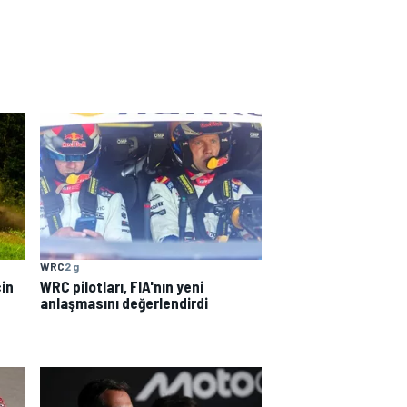
WRC
2 g
çin
WRC pilotları, FIA'nın yeni
anlaşmasını değerlendirdi