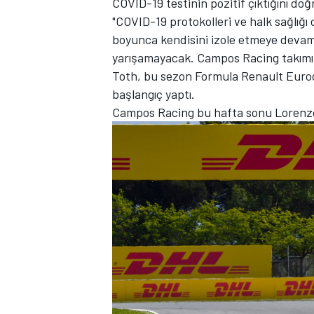
COVID-19 testinin pozitif çıktığını doğ
"COVID-19 protokolleri ve halk sağlığı 
boyunca kendisini izole etmeye deva
yarışamayacak. Campos Racing takımını
Toth, bu sezon Formula Renault Eurocu
TÜRK SPORCULAR
başlangıç yaptı.
Campos Racing bu hafta sonu Lorenzo 