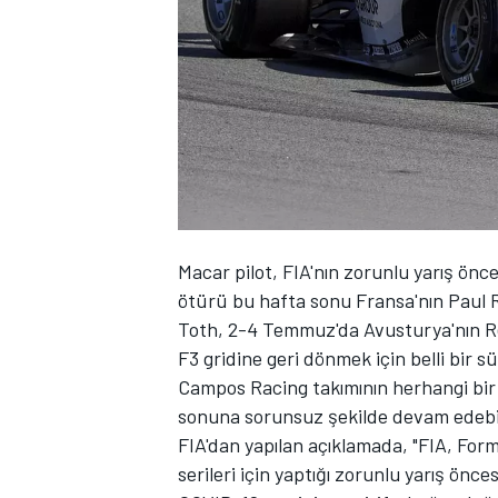
WRC
Macar pilot, FIA'nın zorunlu yarış önc
ötürü bu hafta sonu Fransa'nın Paul R
Toth, 2-4 Temmuz'da Avusturya'nın Re
F3 gridine geri dönmek için belli bir s
Campos Racing takımının herhangi bir
sonuna sorunsuz şekilde devam edebil
FIA'dan yapılan açıklamada, "FIA, For
serileri için yaptığı zorunlu yarış ön