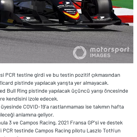
esi PCR testine girdi ve bu testin pozitif çıkmasından
icard pistinde yapılacak yarışta yer almayacak.
d Bull Ring pistinde yapılacak üçüncü yarışı öncesinde
üre kendisini izole edecek.
 üyesinde COVID-19'a rastlanmaması ise takımın hafta
eceği anlamına geliyor.
mula 3 ve Campos Racing, 2021 Fransa GP'si ve destek
cesi PCR testinde Campos Racing pilotu Laszlo Toth'un