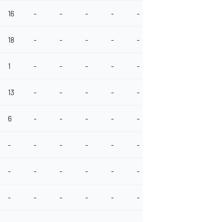
16
-
-
-
-
-
18
-
-
-
-
-
1
-
-
-
-
-
13
-
-
-
-
-
6
-
-
-
-
-
-
-
-
-
-
-
-
-
-
-
-
-
-
-
-
-
-
-