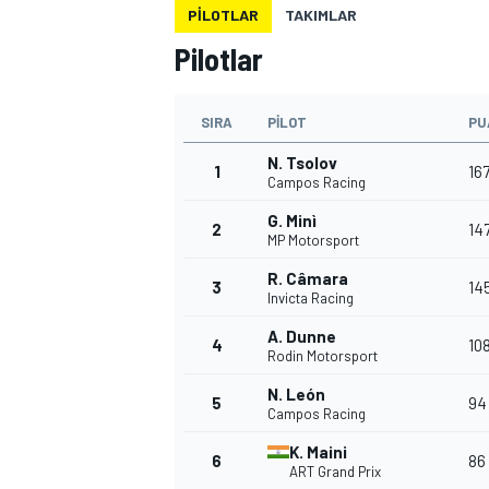
PILOTLAR
TAKIMLAR
MOTOGP
Pilotlar
SIRA
PILOT
PU
N. Tsolov
1
16
Campos Racing
G. Minì
2
14
MP Motorsport
R. Câmara
3
14
Invicta Racing
A. Dunne
4
10
Rodin Motorsport
WORLD SUPERBIKE
N. León
5
94
Campos Racing
K. Maini
6
86
ART Grand Prix