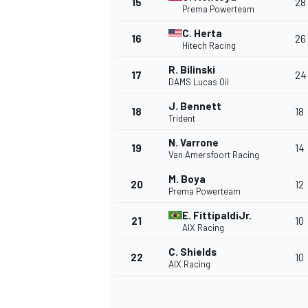
15
28
Prema Powerteam
C. Herta
16
26
Hitech Racing
R. Bilinski
TÜRK SPORCULAR
17
24
DAMS Lucas Oil
J. Bennett
18
18
Trident
N. Varrone
19
14
Van Amersfoort Racing
M. Boya
20
12
Prema Powerteam
E. FittipaldiJr.
21
10
AIX Racing
C. Shields
22
10
AIX Racing