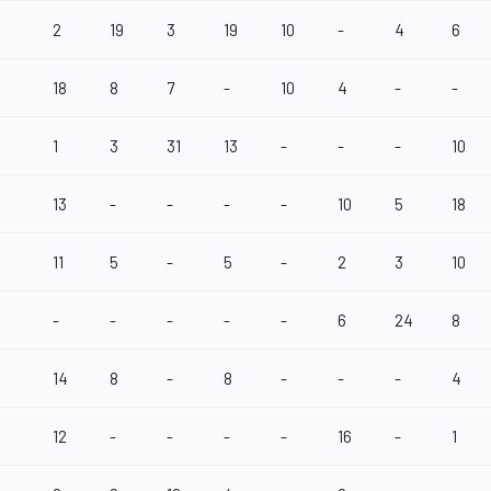
2
19
3
19
10
-
4
6
18
8
7
-
10
4
-
-
1
3
31
13
-
-
-
10
13
-
-
-
-
10
5
18
11
5
-
5
-
2
3
10
-
-
-
-
-
6
24
8
14
8
-
8
-
-
-
4
12
-
-
-
-
16
-
1