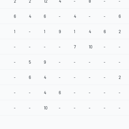
2
2
12
4
-
8
-
-
6
4
6
-
4
-
-
6
1
-
1
9
1
4
6
2
-
-
-
-
7
10
-
-
-
5
9
-
-
-
-
-
-
6
4
-
-
-
-
2
-
-
4
6
-
-
-
-
-
-
10
-
-
-
-
-