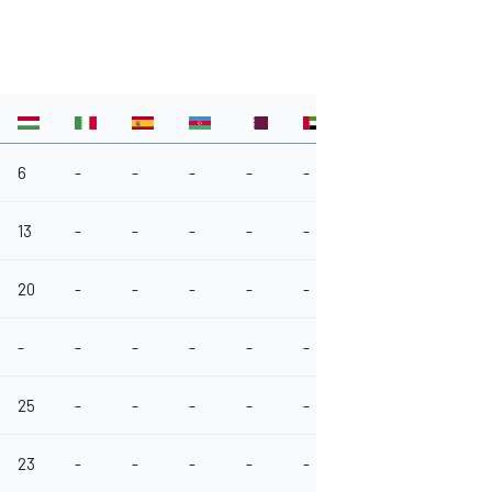
6
-
-
-
-
-
13
-
-
-
-
-
20
-
-
-
-
-
-
-
-
-
-
-
25
-
-
-
-
-
23
-
-
-
-
-