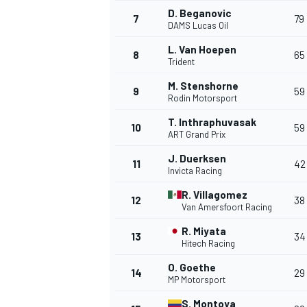
D. Beganovic
7
79
DAMS Lucas Oil
L. Van Hoepen
8
65
Trident
M. Stenshorne
9
59
Rodin Motorsport
T. Inthraphuvasak
WRC
10
59
ART Grand Prix
J. Duerksen
11
42
Invicta Racing
R. Villagomez
12
38
Van Amersfoort Racing
R. Miyata
13
34
Hitech Racing
O. Goethe
14
29
MP Motorsport
S. Montoya