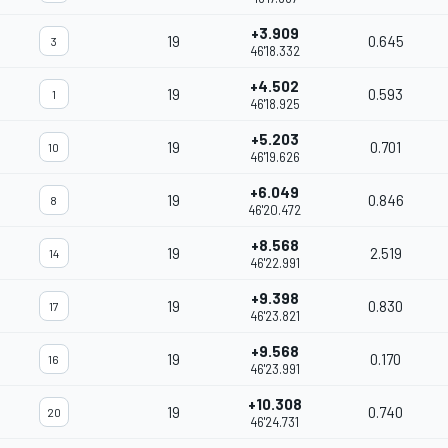
+3.909
19
0.645
3
46'18.332
+4.502
19
0.593
1
46'18.925
+5.203
19
0.701
10
46'19.626
+6.049
19
0.846
8
46'20.472
+8.568
19
2.519
14
46'22.991
+9.398
19
0.830
17
46'23.821
+9.568
19
0.170
16
46'23.991
+10.308
19
0.740
20
46'24.731