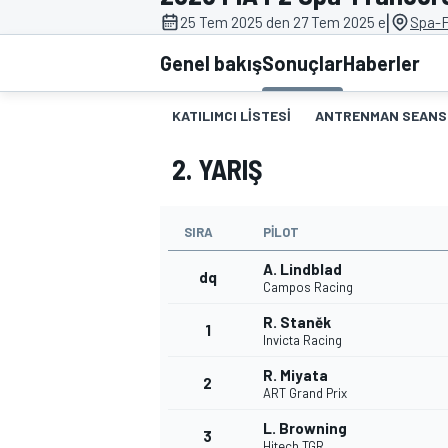
|
25 Tem 2025 den 27 Tem 2025 e
Spa-
MOTOGP
Genel bakış
Sonuçlar
Haberler
KATILIMCI LISTESI
ANTRENMAN SEANS
2. YARIŞ
SIRA
PILOT
A. Lindblad
dq
Campos Racing
R. Staněk
1
WORLD SUPERBIKE
Invicta Racing
R. Miyata
2
ART Grand Prix
L. Browning
3
Hitech TGR