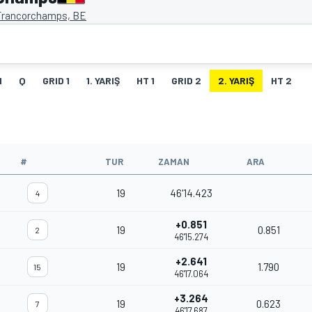
Francorchamps, BE
I
Q
GRID 1
1. YARIŞ
HT 1
GRID 2
2. YARIŞ
HT 2
#
TUR
ZAMAN
ARA
19
46'14.423
4
+0.851
19
0.851
2
46'15.274
+2.641
19
1.790
15
46'17.064
+3.264
19
0.623
7
46'17.687