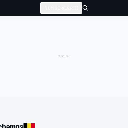
TÜM SERILER
tarafından sunulmuştur
rchamps