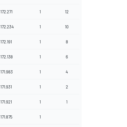
172.271
1
12
172.234
1
10
172.191
1
8
172.138
1
6
171.983
1
4
171.931
1
2
171.921
1
1
171.875
1