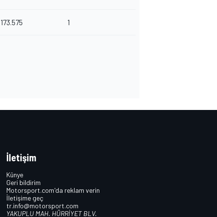
173.575
1
İletişim
Künye
Geri bildirim
Motorsport.com'da reklam verin
İletişime geç
tr.info@motorsport.com
YAKUPLU MAH. HÜRRİYET BLV.