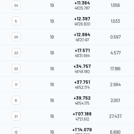
+11.364
19
1.056
24
46'25.787
+12.397
19
1.033
5
46'26.820
+12.994
19
0.597
25
46'27.417
+17.571
19
4.577
22
46'31.994
+34.757
19
17.186
23
46'49.180
+37.751
19
2.994
11
46'52.174
+39.752
19
2.001
6
46'54.175
+1'07.189
19
27.437
21
47'21.612
+1'14.079
19
6.890
12