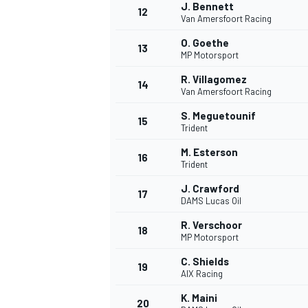
J. Bennett
12
Van Amersfoort Racing
O. Goethe
13
MP Motorsport
TÜRK SPORCULAR
R. Villagomez
14
Van Amersfoort Racing
S. Meguetounif
15
Trident
M. Esterson
16
Trident
J. Crawford
17
DAMS Lucas Oil
R. Verschoor
18
MP Motorsport
C. Shields
19
AIX Racing
K. Maini
20