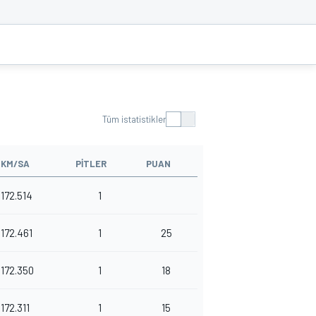
Tüm istatistikler
KM/SA
PITLER
PUAN
172.514
1
172.461
1
25
172.350
1
18
172.311
1
15