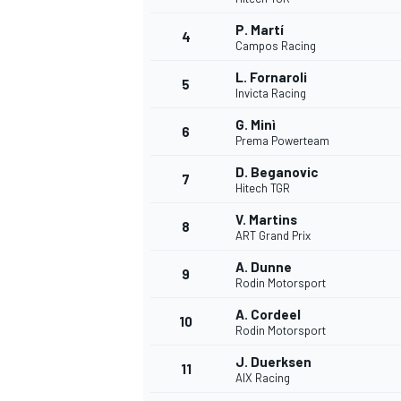
P. Martí
4
Campos Racing
L. Fornaroli
5
Invicta Racing
G. Minì
6
Prema Powerteam
WRC
D. Beganovic
7
Hitech TGR
V. Martins
8
ART Grand Prix
A. Dunne
9
Rodin Motorsport
A. Cordeel
10
Rodin Motorsport
J. Duerksen
11
AIX Racing