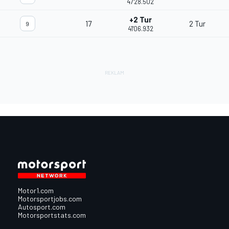
47'28.502
+2 Tur
17
2 Tur
9
41'06.932
Motor1.com
Motorsportjobs.com
Autosport.com
Motorsportstats.com