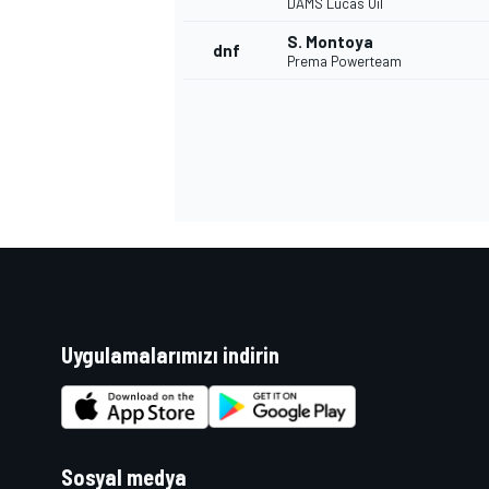
DAMS Lucas Oil
S. Montoya
dnf
Prema Powerteam
Uygulamalarımızı indirin
Sosyal medya