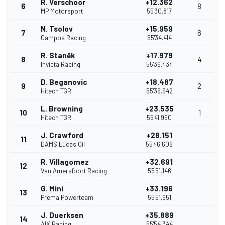
R. Verschoor
+12.362
6
8
MP Motorsport
55'30.817
N. Tsolov
+15.959
7
6
Campos Racing
55'34.414
R. Staněk
+17.979
8
4
Invicta Racing
55'36.434
D. Beganovic
+18.487
9
2
Hitech TGR
55'36.942
L. Browning
+23.535
10
1
Hitech TGR
55'41.990
J. Crawford
+28.151
11
DAMS Lucas Oil
55'46.606
R. Villagomez
+32.691
12
Van Amersfoort Racing
55'51.146
G. Minì
+33.196
13
Prema Powerteam
55'51.651
J. Duerksen
+35.889
14
AIX Racing
55'54.344