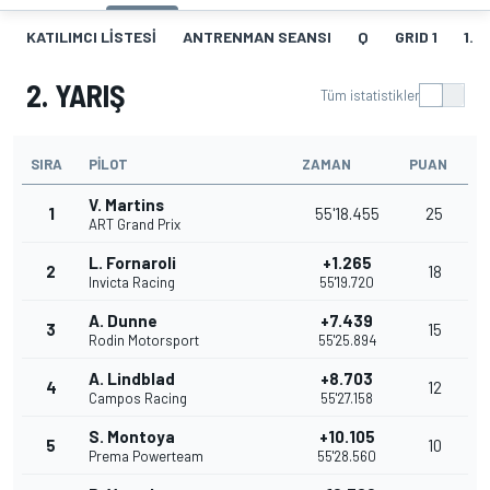
KATILIMCI LISTESI
ANTRENMAN SEANSI
Q
GRID 1
1. Y
2. YARIŞ
Tüm istatistikler
SIRA
PILOT
ZAMAN
PUAN
V. Martins
1
55'18.455
25
ART Grand Prix
L. Fornaroli
+1.265
2
18
Invicta Racing
55'19.720
A. Dunne
+7.439
3
15
Rodin Motorsport
55'25.894
A. Lindblad
+8.703
4
12
Campos Racing
55'27.158
S. Montoya
+10.105
5
10
Prema Powerteam
55'28.560