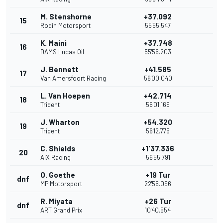
M. Stenshorne
+37.092
15
Rodin Motorsport
55'55.547
K. Maini
+37.748
16
DAMS Lucas Oil
55'56.203
J. Bennett
+41.585
17
Van Amersfoort Racing
56'00.040
L. Van Hoepen
+42.714
18
Trident
56'01.169
J. Wharton
+54.320
19
Trident
56'12.775
C. Shields
+1'37.336
20
AIX Racing
56'55.791
O. Goethe
+19 Tur
dnf
MP Motorsport
22'56.096
R. Miyata
+26 Tur
dnf
ART Grand Prix
10'40.554