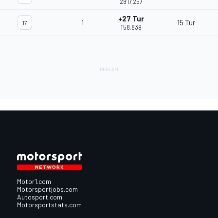
29'17.257
+27 Tur
1
15 Tur
17
1'58.839
Motor1.com
Motorsportjobs.com
Autosport.com
Motorsportstats.com