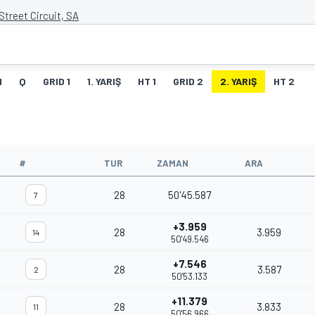
treet Circuit, SA
I
Q
GRID 1
1. YARIŞ
HT 1
GRID 2
2. YARIŞ
HT 2
#
TUR
ZAMAN
ARA
28
50'45.587
7
+3.959
28
3.959
14
50'49.546
+7.546
28
3.587
2
50'53.133
+11.379
28
3.833
11
50'56.966