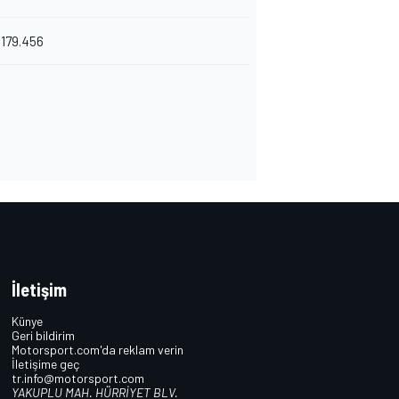
179.456
İletişim
Künye
Geri bildirim
Motorsport.com'da reklam verin
İletişime geç
tr.info@motorsport.com
YAKUPLU MAH. HÜRRİYET BLV.