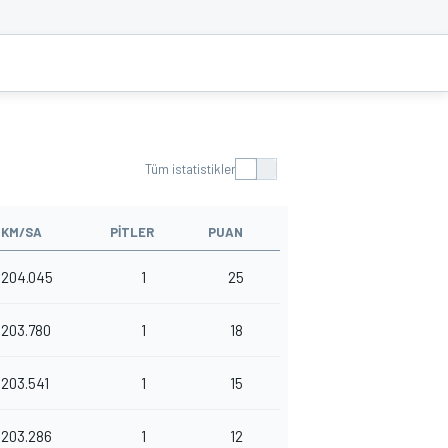
Tüm istatistikler
KM/SA
PITLER
PUAN
204.045
1
25
203.780
1
18
203.541
1
15
203.286
1
12