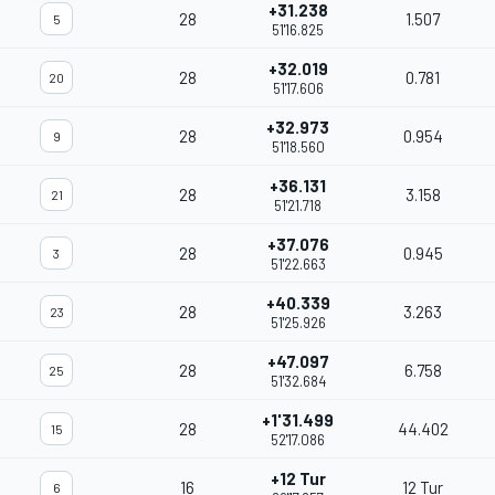
+31.238
28
1.507
5
51'16.825
+32.019
28
0.781
20
51'17.606
+32.973
28
0.954
9
51'18.560
+36.131
28
3.158
21
51'21.718
+37.076
28
0.945
3
51'22.663
+40.339
28
3.263
23
51'25.926
+47.097
28
6.758
25
51'32.684
+1'31.499
28
44.402
15
52'17.086
+12 Tur
16
12 Tur
6