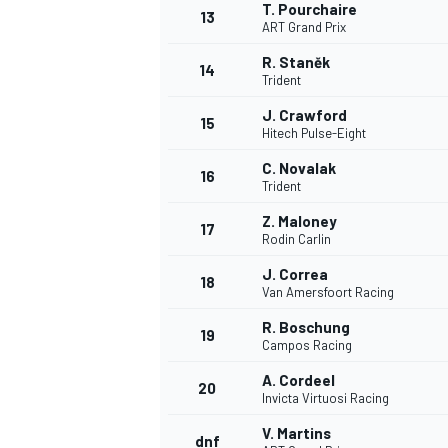
T. Pourchaire
13
ART Grand Prix
R. Staněk
14
Trident
TÜRK SPORCULAR
J. Crawford
15
Hitech Pulse-Eight
C. Novalak
16
Trident
Z. Maloney
17
Rodin Carlin
J. Correa
18
Van Amersfoort Racing
R. Boschung
19
Campos Racing
A. Cordeel
20
Invicta Virtuosi Racing
V. Martins
dnf