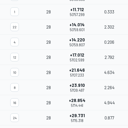
+11.712
28
0.333
1
50'57.299
+14.014
28
2.302
22
50'59.601
+14.220
28
0.206
4
50'59.807
+17.012
28
2.792
12
51'02.599
+21.646
28
4.634
10
51'07.233
+23.910
28
2.264
8
51'09.497
+28.854
28
4.944
16
51'14.441
+29.731
28
0.877
24
51'15.318