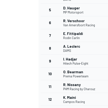
D. Hauger
5
MP Motorsport
R. Verschoor
6
Van Amersfoort Racing
E. Fittipaldi
7
Rodin Carlin
WRC
A. Leclerc
8
DAMS
I. Hadjar
9
Hitech Pulse-Eight
O. Bearman
10
Prema Powerteam
R. Nissany
11
PHM Racing by Charouz
K. Maini
12
Campos Racing