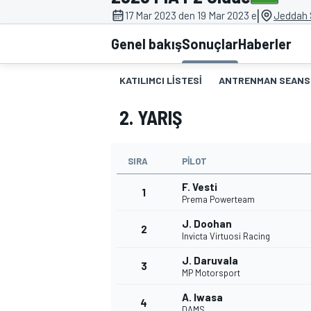
|
17 Mar 2023 den 19 Mar 2023 e
Jeddah S
MOTOGP
Genel bakış
Sonuçlar
Haberler
KATILIMCI LISTESI
ANTRENMAN SEANS
2. YARIŞ
SIRA
PILOT
F. Vesti
1
Prema Powerteam
J. Doohan
2
WORLD SUPERBIKE
Invicta Virtuosi Racing
J. Daruvala
3
MP Motorsport
A. Iwasa
4
DAMS