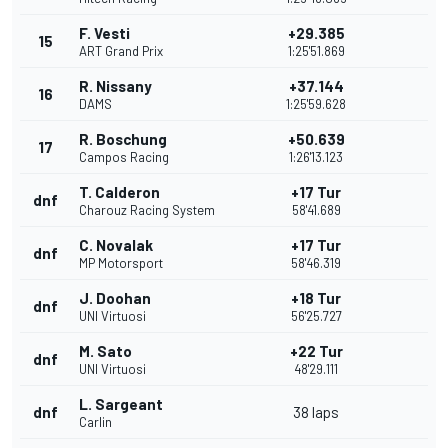
F. Vesti
+29.385
15
ART Grand Prix
1:25'51.869
R. Nissany
+37.144
16
DAMS
1:25'59.628
R. Boschung
+50.639
17
Campos Racing
1:26'13.123
T. Calderon
+17 Tur
dnf
Charouz Racing System
58'41.689
C. Novalak
+17 Tur
dnf
MP Motorsport
58'46.319
J. Doohan
+18 Tur
dnf
UNI Virtuosi
56'25.727
M. Sato
+22 Tur
dnf
UNI Virtuosi
48'29.111
L. Sargeant
dnf
38 laps
Carlin