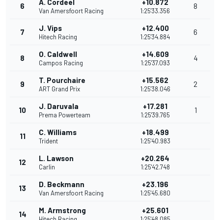
A. Cordeel
+10.872
6
8
Van Amersfoort Racing
1:25'33.356
J. Vips
+12.400
7
6
Hitech Racing
1:25'34.884
O. Caldwell
+14.609
8
4
Campos Racing
1:25'37.093
T. Pourchaire
+15.562
9
2
ART Grand Prix
1:25'38.046
J. Daruvala
+17.281
10
1
Prema Powerteam
1:25'39.765
C. Williams
+18.499
11
Trident
1:25'40.983
L. Lawson
+20.264
12
Carlin
1:25'42.748
D. Beckmann
+23.196
13
Van Amersfoort Racing
1:25'45.680
M. Armstrong
+25.601
14
Hitech Racing
1:25'48.085