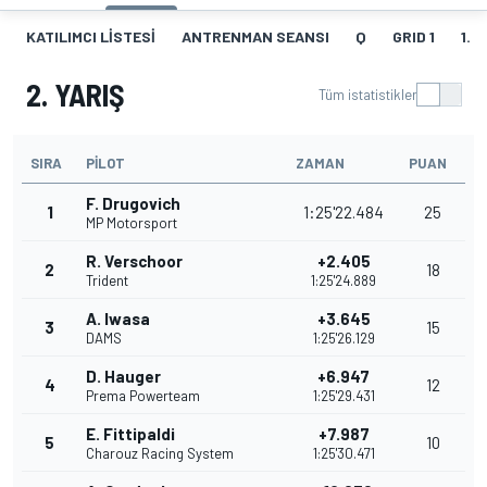
KATILIMCI LISTESI
ANTRENMAN SEANSI
Q
GRID 1
1. Y
2. YARIŞ
Tüm istatistikler
SIRA
PILOT
ZAMAN
PUAN
F. Drugovich
1
1:25'22.484
25
MP Motorsport
R. Verschoor
+2.405
2
18
Trident
1:25'24.889
A. Iwasa
+3.645
3
15
DAMS
1:25'26.129
D. Hauger
+6.947
4
12
Prema Powerteam
1:25'29.431
E. Fittipaldi
+7.987
5
10
Charouz Racing System
1:25'30.471