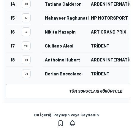
14
Tatiana Calderon
ARDEN INTERNATIO
18
15
Mahaveer Raghunathan
MP MOTORSPORT
17
16
Nikita Mazepin
ART GRAND PRIX
3
17
Giuliano Alesi
TRIDENT
20
18
Anthoine Hubert
ARDEN INTERNATIO
19
Dorian Boccolacci
TRIDENT
21
TÜM SONUÇLARI GÖRÜNTÜLE
Bu İçeriği Paylaşın veya Kaydedin