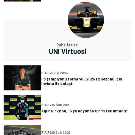
Daha fazlası
UNI Virtuosi
FIA F2
5 Eyl 2024
F3 şampiyonu Fornaroli, 2025 F2 sezonu için
Invicta ile anlaştı
FIA F2
14 Şub 2021
Alpine: "Zhou, 15 yıl boyunca Çin'in tek umudu"
FIA F2
10 Şub 2021