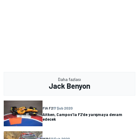
Daha fazlası
Jack Benyon
FIA F2
17 Şub 2020
Aitken, Campos’la F2’de yarışmaya devam
edecek
WRC
11 Şub 2020