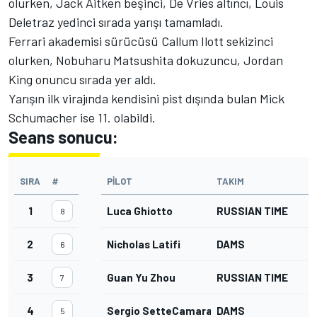
olurken, Jack Aitken beşinci, De Vries altıncı, Louis
Deletraz yedinci sırada yarışı tamamladı.
Ferrari akademisi sürücüsü Callum Ilott sekizinci
olurken, Nobuharu Matsushita dokuzuncu, Jordan
King onuncu sırada yer aldı.
Yarışın ilk virajında kendisini pist dışında bulan Mick
Schumacher ise 11. olabildi.
Seans sonucu:
SIRA
#
PILOT
TAKIM
1
Luca Ghiotto
RUSSIAN TIME
8
2
Nicholas Latifi
DAMS
6
3
Guan Yu Zhou
RUSSIAN TIME
7
4
Sergio SetteCamara
DAMS
5