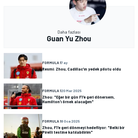
Daha fazlası
Guan Yu Zhou
FORMULA 1
7 ay
Resmi: Zhou, Cadillac'ın yedek pilotu oldu
FORMULA 1
20 Mar 2025
Zhou: "Eğer bir gün F1'e geri dönersem,
Hamilton'ı örnek alacağım"
FORMULA 1
8 Oca 2025
Zhou, F1'e geri dönmeyi hedefliyor: "Belki bir
Pirelli testine katılabilirim"