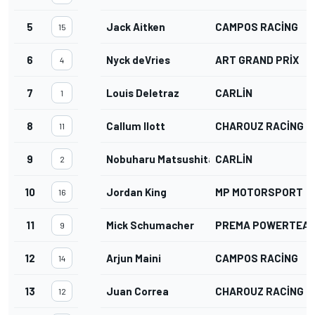
5
Jack Aitken
CAMPOS RACING
15
6
Nyck deVries
ART GRAND PRIX
4
7
Louis Deletraz
CARLIN
1
8
Callum Ilott
CHAROUZ RACING 
11
9
Nobuharu Matsushita
CARLIN
2
10
Jordan King
MP MOTORSPORT
16
11
Mick Schumacher
PREMA POWERTEA
9
12
Arjun Maini
CAMPOS RACING
14
13
Juan Correa
CHAROUZ RACING 
12