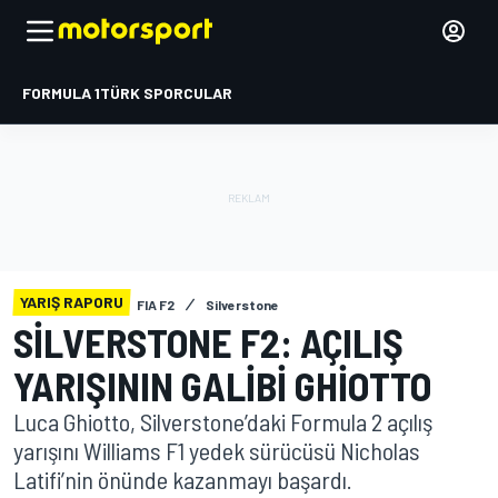
FORMULA 1
TÜRK SPORCULAR
YARIŞ RAPORU
FIA F2
Silverstone
SILVERSTONE F2: AÇILIŞ
YARIŞININ GALIBI GHIOTTO
Luca Ghiotto, Silverstone’daki Formula 2 açılış
yarışını Williams F1 yedek sürücüsü Nicholas
Latifi’nin önünde kazanmayı başardı.