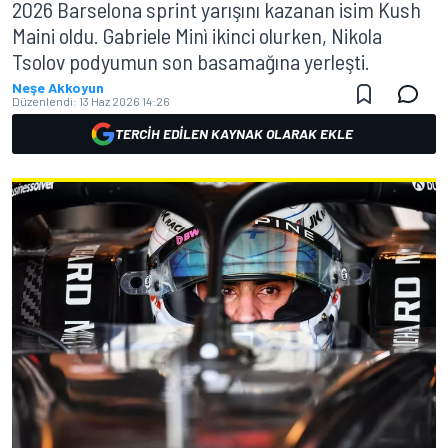
2026 Barselona sprint yarışını kazanan isim Kush
Maini oldu. Gabriele Minì ikinci olurken, Nikola
Tsolov podyumun son basamağına yerleşti.
Neşe Akkoyun
Düzenlendi:
13 Haz 2026 14:26
TERCIH EDILEN KAYNAK OLARAK EKLE