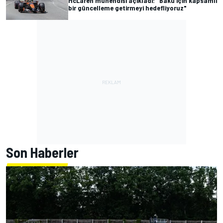
McLaren mühendisi açıkladı: "Bakü için kapsamlı
bir güncelleme getirmeyi hedefliyoruz"
Son Haberler