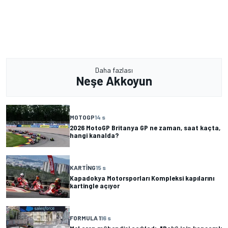
Daha fazlası
Neşe Akkoyun
MOTOGP
14 s
2026 MotoGP Britanya GP ne zaman, saat kaçta,
hangi kanalda?
KARTING
15 s
Kapadokya Motorsporları Kompleksi kapılarını
kartingle açıyor
FORMULA 1
16 s