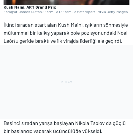
Kush Maini, ART Grand Prix
Fotoğraf: James Sutton / Formula 1 / Formula Motorsport Ltd via Getty Images
İkinci sıradan start alan Kush Maini, ışıkların sönmesiyle
mükemmel bir kalkış yaparak pole pozisyonundaki Noel
León'u geride bıraktı ve ilk virajda liderliği ele geçirdi.
Beşinci sıradan yarışa başlayan Nikola Tsolov da güçlü
bir başlangıç yaparak üçüncülüğe yükseldi.