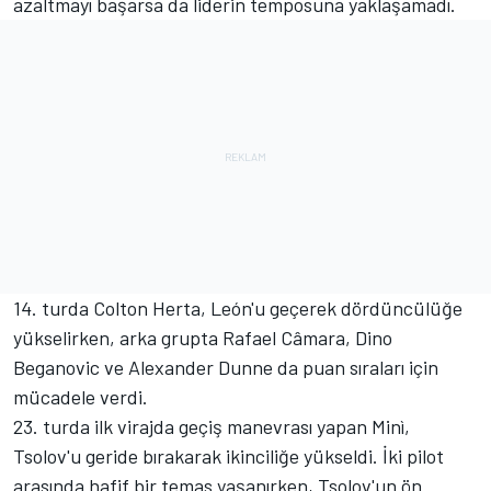
azaltmayı başarsa da liderin temposuna yaklaşamadı.
14. turda Colton Herta, León'u geçerek dördüncülüğe
yükselirken, arka grupta Rafael Câmara, Dino
Beganovic ve Alexander Dunne da puan sıraları için
mücadele verdi.
23. turda ilk virajda geçiş manevrası yapan Minì,
Tsolov'u geride bırakarak ikinciliğe yükseldi. İki pilot
arasında hafif bir temas yaşanırken, Tsolov'un ön