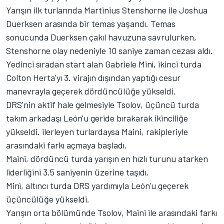
Yarışın ilk turlarında Martinius Stenshorne ile Joshua
Duerksen arasında bir temas yaşandı. Temas
sonucunda Duerksen çakıl havuzuna savrulurken,
Stenshorne olay nedeniyle 10 saniye zaman cezası aldı.
Yedinci sıradan start alan Gabriele Minì, ikinci turda
Colton Herta'yı 3. virajın dışından yaptığı cesur
manevrayla geçerek dördüncülüğe yükseldi.
DRS'nin aktif hale gelmesiyle Tsolov, üçüncü turda
takım arkadaşı León'u geride bırakarak ikinciliğe
yükseldi. ilerleyen turlardaysa Maini, rakipleriyle
arasındaki farkı açmaya başladı.
Maini, dördüncü turda yarışın en hızlı turunu atarken
liderliğini 3.5 saniyenin üzerine taşıdı.
Minì, altıncı turda DRS yardımıyla León'u geçerek
üçüncülüğe yükseldi.
Yarışın orta bölümünde Tsolov, Maini ile arasındaki farkı