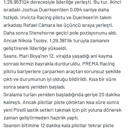
1:29.953’lük derecesiyle liderliğe yerleşti. Bu tur, ikinci
sıradaki Joshua Duerksen’den 0.094 saniye daha
hızlıydı. Invicta Racing pilotu ve Duerksen’in takım
arkadaşı Rafael Câmara ise üçüncü sıraya yerleşti.
Daha sonra Stenshorne geçici pole pozisyonunu aldı.
Ancak Nikola Tsolov, 1:29.381’lik turuyla zamanını
geliştirerek liderliğe yükseldi.
Seans, Mari Boya’nın 12. virajda yaşadığı ani kayma
sonrası kırmızı bayrakla durduruldu. PREMA Racing
pilotu bariyerlere çarparken araçtan sorunsuz şekilde
çıktı ve durumunun iyi olduğu bildirildi. Kısa bir süre
sonra seans yeniden başladı.
Sıralama turları yeniden başladığında geriye 20 dakika
kalmıştı. Ancak pilotlar piste çıktıktan kısa süre sonra
yeni Pirelli lastik setleri takmak için pit yoluna dönerek
zaman geliştirmeden hazırlık yaptı.
Seansın bitimine 12 dakika kala pilotlar tekrar piste