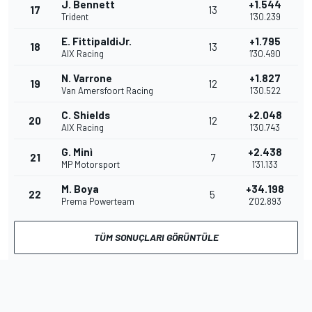
J. Bennett
+1.544
17
13
Trident
1'30.239
E. FittipaldiJr.
+1.795
18
13
AIX Racing
1'30.490
N. Varrone
+1.827
19
12
Van Amersfoort Racing
1'30.522
C. Shields
+2.048
20
12
AIX Racing
1'30.743
G. Minì
+2.438
21
7
MP Motorsport
1'31.133
M. Boya
+34.198
22
5
Prema Powerteam
2'02.893
TÜM SONUÇLARI GÖRÜNTÜLE