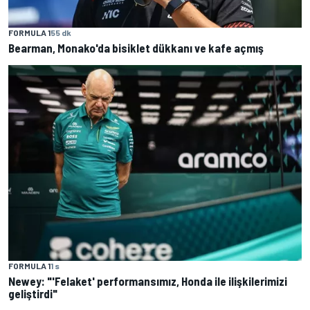
FORMULA 1
55 dk
Bearman, Monako'da bisiklet dükkanı ve kafe açmış
FORMULA 1
1 s
Newey: "'Felaket' performansımız, Honda ile ilişkilerimizi
geliştirdi"