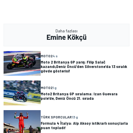
Daha fazlası
Emine Kökçü
MOTO2
4 s
Moto 2 Britanya GP yarış: Filip Salač
kazandı,Deniz Öncü’den Silverstone’da 13 sıralık
gövde gösterisi!
MOTO2
1 g
Moto2 Britanya GP sıralama: Izan Guevara
pole’de, Deniz Öncü 21. sırada
TÜRK SPORCULAR
13 g
Formula 4 İtalya: Alp Aksoy istikrarlı sonuçlarla
puan topladı!