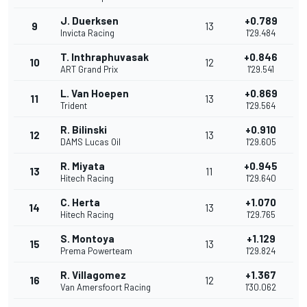
J. Duerksen
+0.789
9
13
Invicta Racing
1'29.484
T. Inthraphuvasak
+0.846
10
12
ART Grand Prix
1'29.541
L. Van Hoepen
+0.869
11
13
Trident
1'29.564
R. Bilinski
+0.910
12
13
DAMS Lucas Oil
1'29.605
R. Miyata
+0.945
13
11
Hitech Racing
1'29.640
C. Herta
+1.070
14
13
Hitech Racing
1'29.765
S. Montoya
+1.129
15
13
Prema Powerteam
1'29.824
R. Villagomez
+1.367
16
12
Van Amersfoort Racing
1'30.062