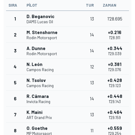
SIRA
PILOT
TUR
ZAMAN
D. Beganovic
1
13
1'28.695
DAMS Lucas Oil
M. Stenshorne
+0.216
2
14
Rodin Motorsport
1'28.911
A. Dunne
+0.344
3
14
Rodin Motorsport
1'29.039
N. León
+0.381
4
12
Campos Racing
1'29.076
N. Tsolov
+0.428
5
13
Campos Racing
1'29.123
R. Câmara
+0.448
6
14
Invicta Racing
1'29.143
K. Maini
+0.464
7
13
ART Grand Prix
1'29.159
O. Goethe
+0.559
8
11
MP Motorsport
1'29.254