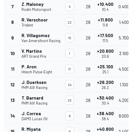
Z. Maloney
+10.400
7
28
0.400
5
Rodin Motorsport
10.4
R. Verschoor
+11.800
8
28
1.400
22
Trident
11.8
R. Villagomez
+17.500
9
28
5.700
15
Van Amersfoort Racing
17.5
V. Martins
+20.600
10
28
3.100
1
ART Grand Prix
20.6
P. Aron
+25.100
11
28
4.500
17
Hitech Pulse-Eight
25.1
J. Duerksen
+26.200
12
28
1.100
24
PHM AIX Racing
26.2
T. Barnard
+30.400
13
28
4.200
25
PHM AIX Racing
30.4
J. Correa
+38.400
14
28
8.000
8
DAMS Lucas Oil
38.4
R. Miyata
+40.800
15
28
2.400
6