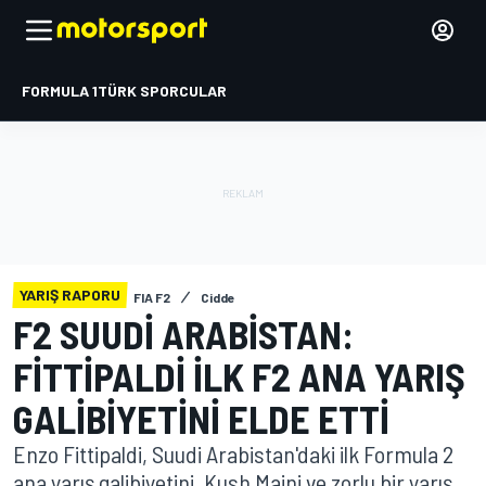
FORMULA 1
TÜRK SPORCULAR
YARIŞ RAPORU
FIA F2
Cidde
F2 SUUDI ARABISTAN:
FITTIPALDI ILK F2 ANA YARIŞ
GALIBIYETINI ELDE ETTI
Enzo Fittipaldi, Suudi Arabistan'daki ilk Formula 2
ana yarış galibiyetini, Kush Maini ve zorlu bir yarış