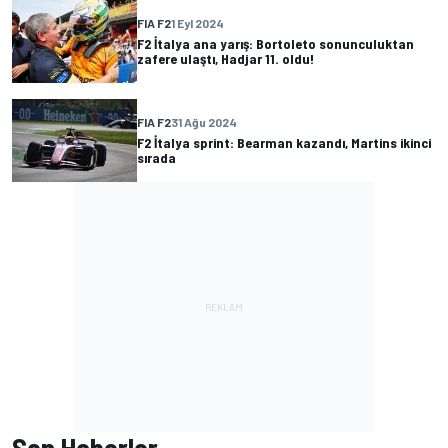
FIA F2
1 Eyl 2024
F2 İtalya ana yarış: Bortoleto sonunculuktan
zafere ulaştı, Hadjar 11. oldu!
FIA F2
31 Ağu 2024
F2 İtalya sprint: Bearman kazandı, Martins ikinci
sırada