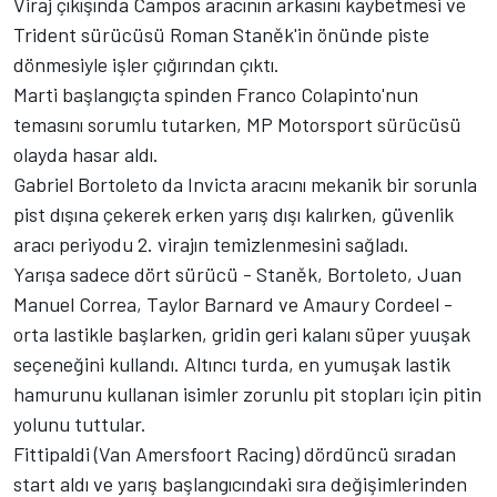
Viraj çıkışında Campos aracının arkasını kaybetmesi ve
Trident
sürücüsü Roman Staněk'in önünde piste
dönmesiyle işler çığırından çıktı.
Marti başlangıçta spinden Franco Colapinto'nun
temasını sorumlu tutarken,
MP Motorsport
sürücüsü
olayda hasar aldı.
Gabriel Bortoleto da Invicta aracını mekanik bir sorunla
pist dışına çekerek erken yarış dışı kalırken, güvenlik
aracı periyodu 2. virajın temizlenmesini sağladı.
Yarışa sadece dört sürücü - Staněk, Bortoleto, Juan
Manuel Correa, Taylor Barnard ve
Amaury Cordeel
-
orta lastikle başlarken, gridin geri kalanı süper yuuşak
seçeneğini kullandı. Altıncı turda, en yumuşak lastik
hamurunu kullanan isimler zorunlu pit stopları için pitin
yolunu tuttular.
Fittipaldi (
Van Amersfoort Racing
) dördüncü sıradan
start aldı ve yarış başlangıcındaki sıra değişimlerinden