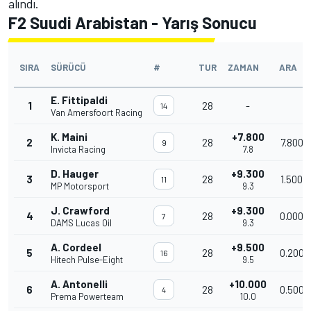
alındı.
F2 Suudi Arabistan - Yarış Sonucu
SIRA
SÜRÜCÜ
#
TUR
ZAMAN
ARA
E. Fittipaldi
1
28
-
14
Van Amersfoort Racing
K. Maini
+7.800
2
28
7.800
9
Invicta Racing
7.8
D. Hauger
+9.300
3
28
1.500
11
MP Motorsport
9.3
J. Crawford
+9.300
4
28
0.000
7
DAMS Lucas Oil
9.3
A. Cordeel
+9.500
5
28
0.200
16
Hitech Pulse-Eight
9.5
A. Antonelli
+10.000
6
28
0.500
4
Prema Powerteam
10.0