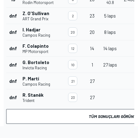
Rodin Motorsport
40.8
Z. O'Sullivan
dnf
23
5 laps
2
ART Grand Prix
I. Hadjar
dnf
20
8 laps
20
Campos Racing
F. Colapinto
dnf
14
14 laps
12
MP Motorsport
G. Bortoleto
dnf
1
27 laps
10
Invicta Racing
P. Martí
dnf
27
21
Campos Racing
R. Staněk
dnf
27
23
Trident
TÜM SONUÇLARI GÖRÜNT