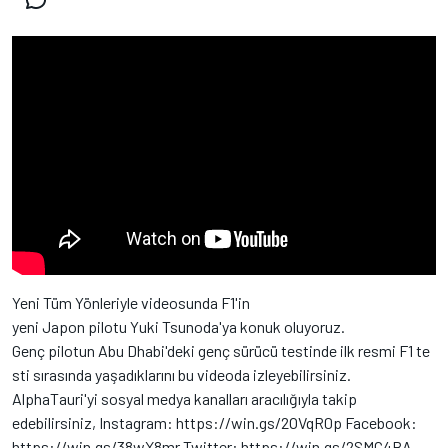
Yeni Tüm Yönleriyle videosunda F1'in
yeni Japon pilotu Yuki Tsunoda'ya konuk oluyoruz.
Genç pilotun Abu Dhabi'deki genç sürücü testinde ilk resmi F1 te
sti sırasında yaşadıklarını bu videoda izleyebilirsiniz.
AlphaTauri'yi sosyal medya kanalları aracılığıyla takip
edebilirsiniz,
Instagram: https://win.gs/2OVqR0p Facebook:
https://win.gs/38wX8mr Twitter: https://win.gs/2SMC4BA