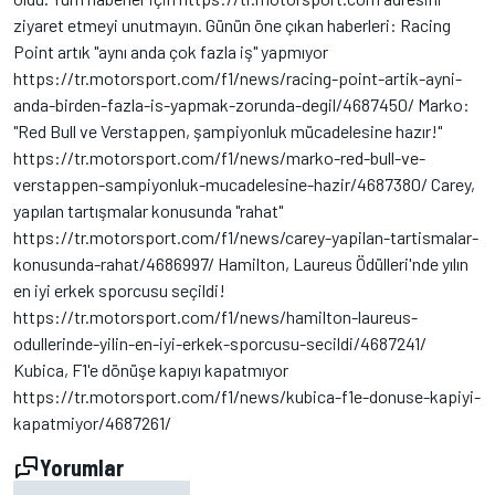
ziyaret etmeyi unutmayın. Günün öne çıkan haberleri: Racing
Point artık "aynı anda çok fazla iş" yapmıyor
https://tr.motorsport.com/f1/news/racing-point-artik-ayni-
anda-birden-fazla-is-yapmak-zorunda-degil/4687450/ Marko:
"Red Bull ve Verstappen, şampiyonluk mücadelesine hazır!"
https://tr.motorsport.com/f1/news/marko-red-bull-ve-
verstappen-sampiyonluk-mucadelesine-hazir/4687380/ Carey,
yapılan tartışmalar konusunda "rahat"
https://tr.motorsport.com/f1/news/carey-yapilan-tartismalar-
konusunda-rahat/4686997/ Hamilton, Laureus Ödülleri'nde yılın
en iyi erkek sporcusu seçildi!
https://tr.motorsport.com/f1/news/hamilton-laureus-
odullerinde-yilin-en-iyi-erkek-sporcusu-secildi/4687241/
Kubica, F1'e dönüşe kapıyı kapatmıyor
https://tr.motorsport.com/f1/news/kubica-f1e-donuse-kapiyi-
kapatmiyor/4687261/
Yorumlar