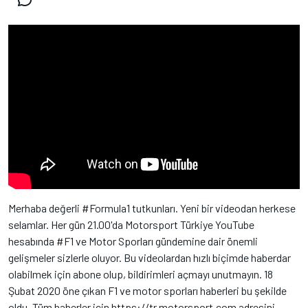
Merhaba değerli #Formula1 tutkunları. Yeni bir videodan herkese
selamlar. Her gün 21.00'da Motorsport Türkiye YouTube
hesabında #F1 ve Motor Sporları gündemine dair önemli
gelişmeler sizlerle oluyor. Bu videolardan hızlı biçimde haberdar
olabilmek için abone olup, bildirimleri açmayı unutmayın. 18
Şubat 2020 öne çıkan F1 ve motor sporları haberleri bu şekilde
oldu. Tüm haberler için https://tr.motorsport.com adresini