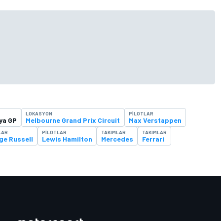
LOKASYON
PILOTLAR
ya GP
Melbourne Grand Prix Circuit
Max Verstappen
LAR
PILOTLAR
TAKIMLAR
TAKIMLAR
ge Russell
Lewis Hamilton
Mercedes
Ferrari