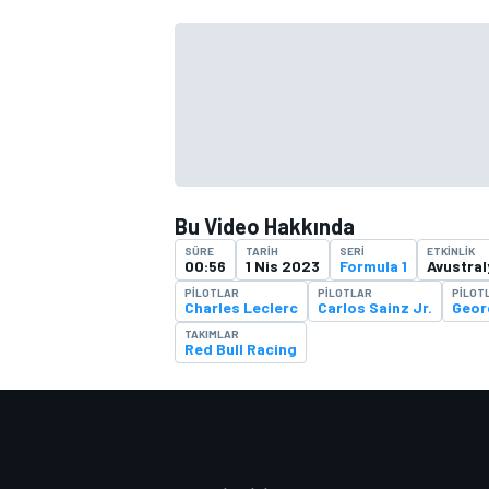
TÜRK SPORCULAR
Bu Video Hakkında
SÜRE
TARIH
SERI
ETKINLIK
00:56
1 Nis 2023
Formula 1
Avustral
PILOTLAR
PILOTLAR
PILOT
Charles Leclerc
Carlos Sainz Jr.
Geor
TAKIMLAR
Red Bull Racing