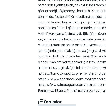
hafta sonu yaklaşırken, hava durumu tahmin
göstereceği söylenmeye başlandı. Yağmur he
sonu oldu. Ne çok büyük gecikmeler oldu, ne
çamura, kırmızı bayraklara, güneşe, her şe
TÜRK SPORCULAR
sonunun en önemli gündem maddelerinden bi
Vettel’i yakalama ihtimaliydi. Bildiğiniz üz
seyircisi önünde kazanması halinde, 9 yarış 
Vettel’in rekoruna ortak olacaktı. Verstapp
kıracağından emin olduğunu açığa çıkardı ve
oldu. Red Bull pilotu sıradaki yarış Monza’y
olacak. Sanırım Vettel fanları için Max’i se
haberlerine ulaşmak için internet sitemizi v
https://tr.motorsport.com/ Twitter: htt
https://www.facebook.com/motorsportco
https://www.instagram.com/motorsportco
Kanalımız: https://t.me/motorsportcomt
Yorumlar