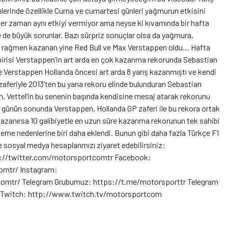
lerinde özellikle Cuma ve cumartesi günleri yağmurun etkisini
r zaman aynı etkiyi vermiyor ama neyse ki kıvamında bir hafta
 de büyük sorunlar. Bazı sürpriz sonuçlar olsa da yağmura,
ye rağmen kazanan yine Red Bull ve Max Verstappen oldu… Hafta
risi Verstappen’in art arda en çok kazanma rekorunda Sebastian
ere Verstappen Hollanda öncesi art arda 8 yarış kazanmıştı ve kendi
zaferiyle 2013’ten bu yana rekoru elinde bulunduran Sebastian
en, Vettel’in bu senenin başında kendisine mesaj atarak rekorunu
 günün sonunda Verstappen, Hollanda GP zaferi ile bu rekora ortak
ı kazanırsa 10 galibiyetle en uzun süre kazanma rekorunun tek sahibi
vmeme nedenlerine biri daha eklendi. Bunun gibi daha fazla Türkçe F1
e sosyal medya hesaplarımızı ziyaret edebilirsiniz:
ps://twitter.com/motorsportcomtr Facebook:
mtr/ Instagram:
mtr/ Telegram Grubumuz: https://t.me/motorsporttr Telegram
r Twitch: http://www.twitch.tv/motorsportcom