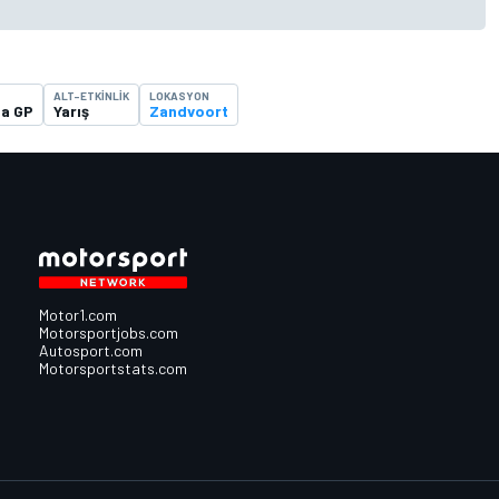
ALT-ETKINLIK
LOKASYON
da GP
Yarış
Zandvoort
Motor1.com
Motorsportjobs.com
Autosport.com
Motorsportstats.com