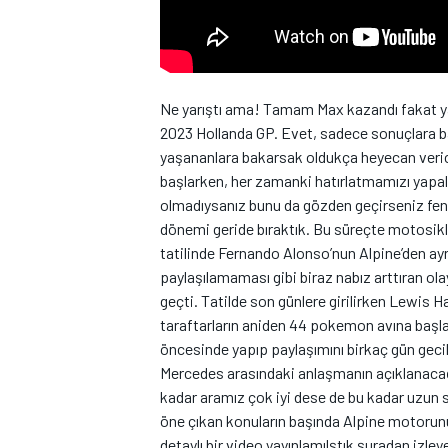
Ne yarıştı ama! Tamam Max kazandı fakat yan
2023 Hollanda GP. Evet, sadece sonuçlara b
yaşananlara bakarsak oldukça heyecan verici 
WRC
başlarken, her zamanki hatırlatmamızı yapal
olmadıysanız bunu da gözden geçirseniz fen
dönemi geride bıraktık. Bu süreçte motosikle
tatilinde Fernando Alonso’nun Alpine’den ayr
paylaşılamaması gibi biraz nabız arttıran ola
geçti. Tatilde son günlere girilirken Lewis H
taraftarların aniden 44 pokemon avına başla
öncesinde yapıp paylaşımını birkaç gün geci
Mercedes arasındaki anlaşmanın açıklanacağı
kadar aramız çok iyi dese de bu kadar uzun 
öne çıkan konuların başında Alpine motorunu
detaylı bir video yayınlamılştık şuradan izl