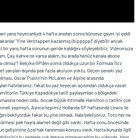
i yarış heyecanlıydı 4 hafta aradan sonra bünyeye gayet iyi geldi
akanlar “Yine Verstappen kazanmış (bippppp)” diyebilir ancak
bir yarış hafta sonunun geride kaldığını söyleyebiliriz. Videomuza
ım. Çay, kahve ne varsa alalım, bu arada henüz kanala abone
a olmaz? Belçika GP’den sonra oldukça uzun bir Formula 1’siz
t yarışları dışında pek fazla aksiyon yoktu. Geçen seneki yaz
ılması, Oscar Piastri’nin McLaren ve Alpine arasında
yları hatırlarsınız, fakat bu yaz heyecan açısından oldukça vasat
amilton’ın Türkiye Kapadokya tatili paylaşımları o bölgedeki
masına neden oldu. Ancak büyük ihtimalle Hamilton o tatilini çok
kmeli yapmıştı. Ayrıca hepimiz Hollanda GP haftasında Lewis ile
nı bekliyorduk fakat bu yine olmadı. Hala bekliyoruz. Toto her ne
sürmesi pek hayra alamet değil gibi sanki. Hafta sonu öncesinde
n gelişimine özel hak tanınması konusu vardı. Hatta bununla ilgili
eyebilirsiniz bu nedenle çok detaya girmeyeceğim bu videoda. Yarış