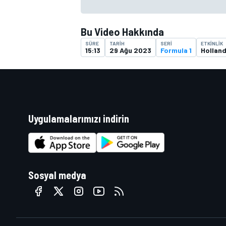
Bu Video Hakkında
SÜRE
TARIH
SERI
ETKINLIK
15:13
29 Ağu 2023
Formula 1
Hollan
MOTOSİKLET
Uygulamalarımızı indirin
Sosyal medya