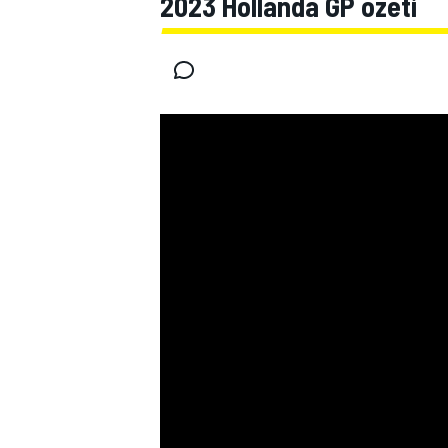
2023 Hollanda GP özeti
MOTOGP
WORLD SUPERBIKE