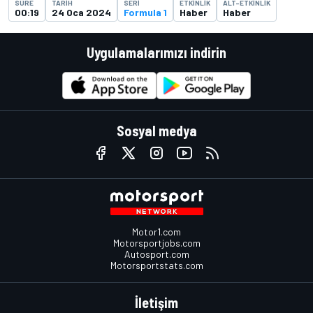
SÜRE
TARIH
SERI
ETKINLIK
ALT-ETKINLIK
00:19
24 Oca 2024
Formula 1
Haber
Haber
Uygulamalarımızı indirin
Sosyal medya
Motor1.com
Motorsportjobs.com
Autosport.com
Motorsportstats.com
İletişim