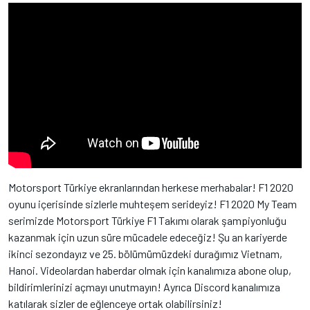
Motorsport Türkiye ekranlarından herkese merhabalar! F1 2020
oyunu içerisinde sizlerle muhteşem serideyiz! F1 2020 My Team
serimizde Motorsport Türkiye F1 Takımı olarak şampiyonluğu
kazanmak için uzun süre mücadele edeceğiz! Şu an kariyerde
ikinci sezondayız ve 25. bölümümüzdeki durağımız Vietnam,
Hanoi. Videolardan haberdar olmak için kanalımıza abone olup,
bildirimlerinizi açmayı unutmayın! Ayrıca Discord kanalımıza
katılarak sizler de eğlenceye ortak olabilirsiniz!