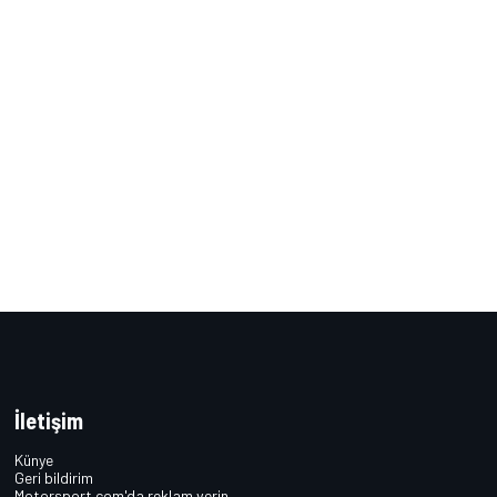
İletişim
Künye
Geri bildirim
Motorsport.com'da reklam verin