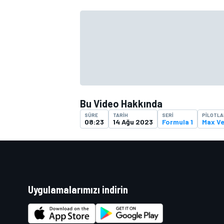
TÜRK SPORCULAR
Bu Video Hakkında
SÜRE
TARIH
SERI
PILOTLA
08:23
14 Ağu 2023
Formula 1
Max V
Uygulamalarımızı indirin