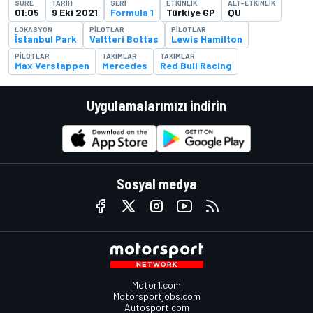
SÜRE
TARIH
SERI
ETKINLIK
ALT-ETKINLIK
01:05
9 Eki 2021
Formula 1
Türkiye GP
QU
LOKASYON
PILOTLAR
PILOTLAR
İstanbul Park
Valtteri Bottas
Lewis Hamilton
PILOTLAR
TAKIMLAR
TAKIMLAR
Max Verstappen
Mercedes
Red Bull Racing
Uygulamalarımızı indirin
Sosyal medya
Motor1.com
Motorsportjobs.com
Autosport.com