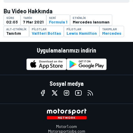
Bu Video Hakkında
SÜRE
TARIH
SERI
ETKINLIK
02:03
7 Mar 2021
Formula 1
Mercedes lansman
ALT-ETKINLIK
PILOTLAR
PILOTLAR
TAKIMLAR
Tanıtım
Valtteri Bottas
Lewis Hamilton
Mercedes
Uygulamalarımızı indirin
Sosyal medya
Motor1.com
Motorsportjobs.com