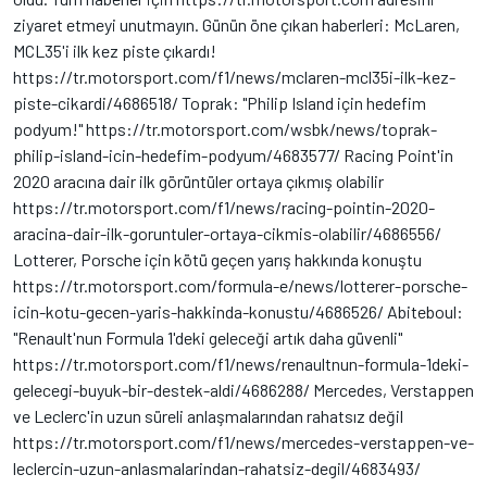
ziyaret etmeyi unutmayın. Günün öne çıkan haberleri: McLaren,
MCL35'i ilk kez piste çıkardı!
https://tr.motorsport.com/f1/news/mclaren-mcl35i-ilk-kez-
piste-cikardi/4686518/ Toprak: "Philip Island için hedefim
podyum!" https://tr.motorsport.com/wsbk/news/toprak-
philip-island-icin-hedefim-podyum/4683577/ Racing Point'in
2020 aracına dair ilk görüntüler ortaya çıkmış olabilir
https://tr.motorsport.com/f1/news/racing-pointin-2020-
aracina-dair-ilk-goruntuler-ortaya-cikmis-olabilir/4686556/
Lotterer, Porsche için kötü geçen yarış hakkında konuştu
https://tr.motorsport.com/formula-e/news/lotterer-porsche-
icin-kotu-gecen-yaris-hakkinda-konustu/4686526/ Abiteboul:
"Renault'nun Formula 1'deki geleceği artık daha güvenli"
https://tr.motorsport.com/f1/news/renaultnun-formula-1deki-
gelecegi-buyuk-bir-destek-aldi/4686288/ Mercedes, Verstappen
ve Leclerc'in uzun süreli anlaşmalarından rahatsız değil
https://tr.motorsport.com/f1/news/mercedes-verstappen-ve-
leclercin-uzun-anlasmalarindan-rahatsiz-degil/4683493/