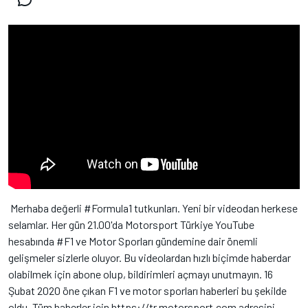
Merhaba değerli #Formula1 tutkunları. Yeni bir videodan herkese
selamlar. Her gün 21.00'da Motorsport Türkiye YouTube
hesabında #F1 ve Motor Sporları gündemine dair önemli
gelişmeler sizlerle oluyor. Bu videolardan hızlı biçimde haberdar
olabilmek için abone olup, bildirimleri açmayı unutmayın. 16
Şubat 2020 öne çıkan F1 ve motor sporları haberleri bu şekilde
oldu. Tüm haberler için https://tr.motorsport.com adresini