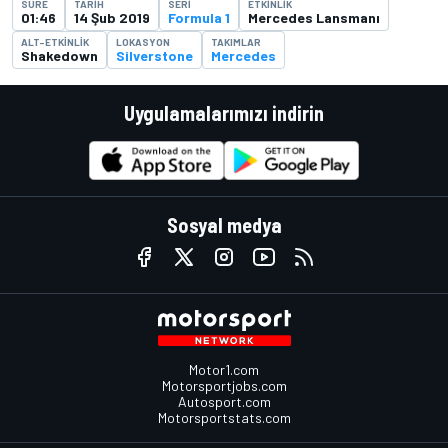
SÜRE
TARIH
SERI
ETKINLIK
01:46
14 Şub 2019
Formula 1
Mercedes Lansmanı
ALT-ETKINLIK
LOKASYON
TAKIMLAR
Shakedown
Silverstone
Mercedes
Uygulamalarımızı indirin
Sosyal medya
Motor1.com
Motorsportjobs.com
Autosport.com
Motorsportstats.com