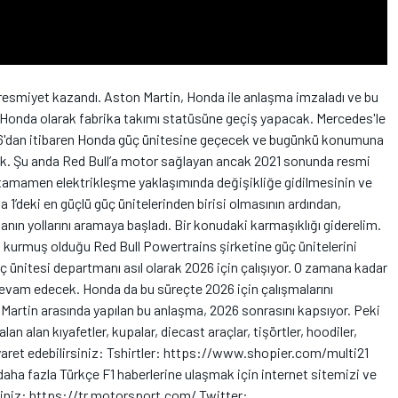
resmiyet kazandı. Aston Martin, Honda ile anlaşma imzaladı ve bu
Honda olarak fabrika takımı statüsüne geçiş yapacak. Mercedes'le
026'dan itibaren Honda güç ünitesine geçecek ve bugünkü konumuna
k. Şu anda Red Bull’a motor sağlayan ancak 2021 sonunda resmi
 tamamen elektrikleşme yaklaşımında değişikliğe gidilmesinin ve
’deki en güçlü güç ünitelerinden birisi olmasının ardından,
nın yollarını aramaya başladı. Bir konudaki karmaşıklığı giderelim.
n kurmuş olduğu Red Bull Powertrains şirketine güç ünitelerini
 ünitesi departmanı asıl olarak 2026 için çalışıyor. O zamana kadar
evam edecek. Honda da bu süreçte 2026 için çalışmalarını
artin arasında yapılan bu anlaşma, 2026 sonrasını kapsıyor. Peki
n alan kıyafetler, kupalar, diecast araçlar, tişörtler, hoodiler,
iyaret edebilirsiniz: Tshirtler: https://www.shopier.com/multi21
 fazla Türkçe F1 haberlerine ulaşmak için internet sitemizi ve
siniz: https://tr.motorsport.com/ Twitter: