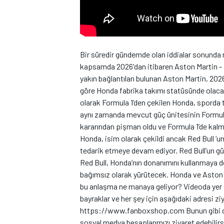
Bir süredir gündemde olan iddialar sonunda 
kapsamda 2026'dan itibaren Aston Martin - 
yakın bağlantıları bulunan Aston Martin, 2
WRC
göre Honda fabrika takımı statüsünde olaca
olarak Formula 1’den çekilen Honda, sporda
aynı zamanda mevcut güç ünitesinin Formula 1
kararından pişman oldu ve Formula 1’de kalma
Honda, isim olarak çekildi ancak Red Bull ‘u
tedarik etmeye devam ediyor. Red Bull’un güç
Red Bull, Honda’nın donanımını kullanmaya d
bağımsız olarak yürütecek. Honda ve Aston M
bu anlaşma ne manaya geliyor? Videoda yer ala
bayraklar ve her şey için aşağıdaki adresi z
https://www.fanboxshop.com Bunun gibi daha
sosyal medya hesaplarımızı ziyaret edebilir