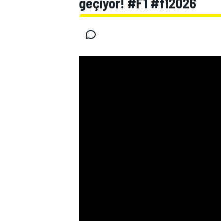
geçiyor! #F1 #f12026
MOTOGP
WORLD SUPERBIKE