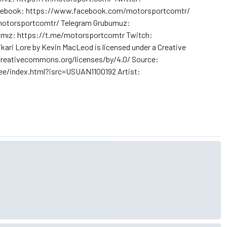
acebook: https://www.facebook.com/motorsportcomtr/
otorsportcomtr/ Telegram Grubumuz:
ımız: https://t.me/motorsportcomtr Twitch:
ri Lore by Kevin MacLeod is licensed under a Creative
/creativecommons.org/licenses/by/4.0/ Source:
ee/index.html?isrc=USUAN1100192 Artist: