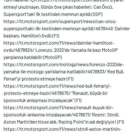
etmeyi unutmayın. Günün öne çıkan haberleri: Can Öncü,
Supersport'taki ilk testinden memnun ayrıldı (SSP)
https://tr.motorsport.com/supersport/news/can-oncu-
supersporttaki-ilk-testinden-memnun-ayrildi/4678441/ Daimler
başkanı, Hamilton’ı övdü (F1)
https://tr.motorsport.com/f1/news/daimler-hamiltoni-
ovdu/4678824/ Lorenzo, 2020'de Yamaha ile bazı MotoGP
yarışlarına katılabilir (MotoGP)
https://tr.motorsport.com/motogp/news/lorenzo-2020de-
yamaha-ile-motogp-yarislarina-katilabilir/4678833/ Red Bull,
Ferrari'yi protesto etmeye hazır (F1)
https://tr.motorsport.com/f1/news/red-bull-ferrariyi-
protesto-etmeye-hazir/4678675/ "Renault, büyük bir
sponsorluk anlaşması imzalayacak" (F1)
https://tr.motorsport.com/f1/news/renault-buyuk-bir-
sponsorluk-anlasma-imzalayacak/4678671/ Resmi: Stroll,
Aston Martin'den hisse aldı, Racing Point'in adı değişiyor! (F1)
https://tr.motorsport.com/f1/news/stroll-aston-martinin-