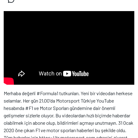
Merhaba değerli #Formula1 tutkunları. Yeni bir videodan herkese
selamlar. Her gün 21.00'da Motorsport Türkiye YouTube
hesabında #F1 ve Motor Sporları gündemine dair önemli
gelişmeler sizlerle oluyor. Bu videolardan hızlı biçimde haberdar
olabilmek için abone olup, bildirimleri açmayı unutmayın. 31 Ocak
2020 öne çıkan F1 ve motor sporları haberleri bu şekilde oldu.
Tüm haberler için https://tr.motorsport.com adresini ziyaret