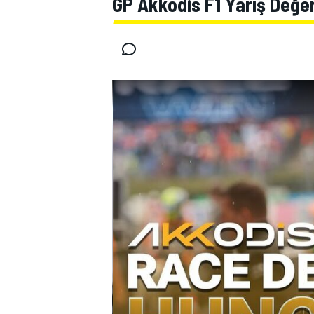
GP Akkodis F1 Yarış Değe
MOTOGP
WORLD SUPERBIKE