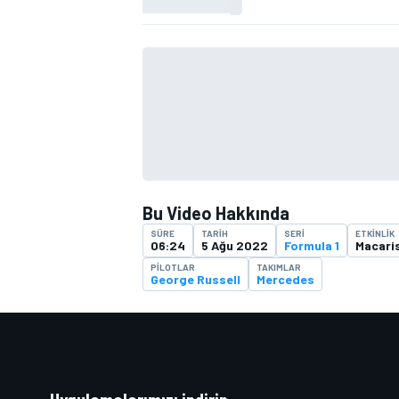
TÜRK SPORCULAR
Bu Video Hakkında
SÜRE
TARIH
SERI
ETKINLIK
06:24
5 Ağu 2022
Formula 1
Macari
PILOTLAR
TAKIMLAR
George Russell
Mercedes