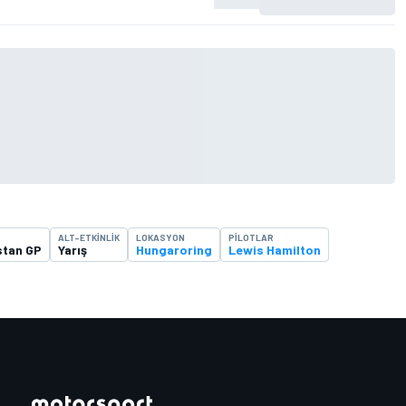
ALT-ETKINLIK
LOKASYON
PILOTLAR
stan GP
Yarış
Hungaroring
Lewis Hamilton