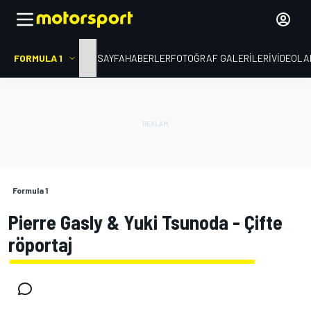
FORMULA 1
ANA SAYFA
HABERLER
FOTOĞRAF GALERILERI
VIDEOLA
Formula 1
Pierre Gasly & Yuki Tsunoda - Çifte
röportaj