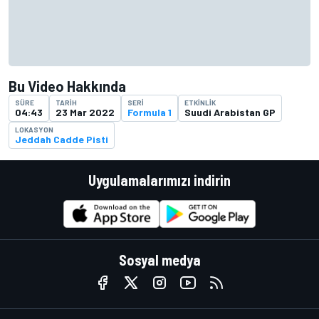
Bu Video Hakkında
SÜRE
TARIH
SERI
ETKINLIK
04:43
23 Mar 2022
Formula 1
Suudi Arabistan GP
LOKASYON
Jeddah Cadde Pisti
Uygulamalarımızı indirin
Sosyal medya