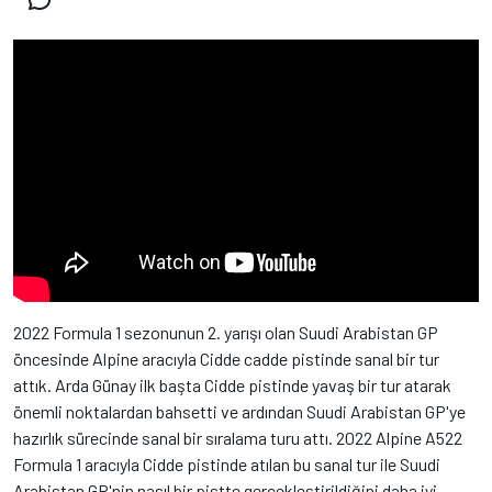
2022 Formula 1 sezonunun 2. yarışı olan Suudi Arabistan GP
öncesinde Alpine aracıyla Cidde cadde pistinde sanal bir tur
attık. Arda Günay ilk başta Cidde pistinde yavaş bir tur atarak
önemli noktalardan bahsetti ve ardından Suudi Arabistan GP'ye
hazırlık sürecinde sanal bir sıralama turu attı. 2022 Alpine A522
Formula 1 aracıyla Cidde pistinde atılan bu sanal tur ile Suudi
Arabistan GP'nin nasıl bir pistte gerçekleştirildiğini daha iyi