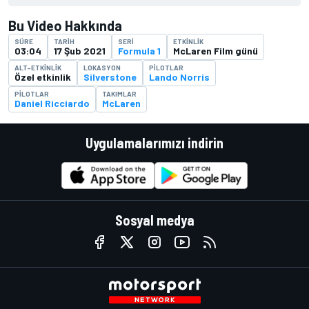
Bu Video Hakkında
SÜRE
TARIH
SERI
ETKINLIK
03:04
17 Şub 2021
Formula 1
McLaren Film günü
ALT-ETKINLIK
LOKASYON
PILOTLAR
Özel etkinlik
Silverstone
Lando Norris
PILOTLAR
TAKIMLAR
Daniel Ricciardo
McLaren
Uygulamalarımızı indirin
Sosyal medya