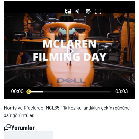
00:00
03:03
Norris ve Ricciardo, MCL35'i ilk kez kullandıkları çekim gününe
dair görüntüler.
Yorumlar