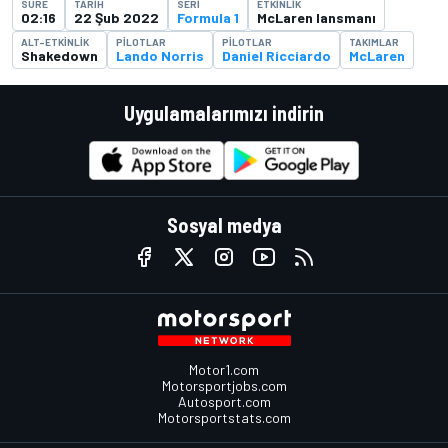
SÜRE
TARIH
SERI
ETKINLIK
02:16
22 Şub 2022
Formula 1
McLaren lansmanı
ALT-ETKINLIK
PILOTLAR
PILOTLAR
TAKIMLAR
Shakedown
Lando Norris
Daniel Ricciardo
McLaren
Uygulamalarımızı indirin
Sosyal medya
Motor1.com
Motorsportjobs.com
Autosport.com
Motorsportstats.com