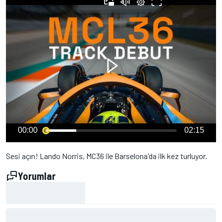
00:00
02:15
Sesi açın! Lando Norris, MC36 ile Barselona'da ilk kez turluyor.
Yorumlar