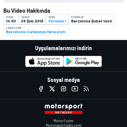
Bu Video Hakkında
SÜRE
TARIH
SERI
ETKINLIK
14:30
25 Şub 2019
Formula 1
Barcelona Şubat testi
LOKASYON
Barcelona-Catalunya Yarış pisti
Uygulamalarımızı indirin
Sosyal medya
Motor1.com
Motorsportjobs.com