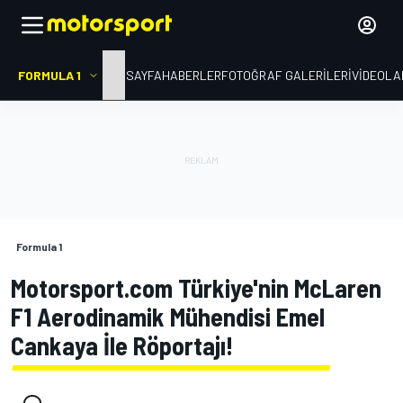
FORMULA 1
ANA SAYFA
HABERLER
FOTOĞRAF GALERILERI
VIDEOLA
Formula 1
Motorsport.com Türkiye'nin McLaren
F1 Aerodinamik Mühendisi Emel
Cankaya İle Röportajı!