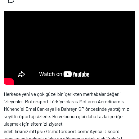
Herkese yeni ve çok güzel bir içerikten merhabalar değerli
izleyenler. Motorsport Türkiye olarak McLaren Aerodinamik
Mühendisi Emel Cankaya ile Bahreyn GP öncesinde yaptığımız
keyifli röportaj sizlerle. Bu ve bunun gibi daha fazla içeriğe
ulaşmak için sitemizi ziyaret
edebilirsiniz:https://tr.motorsport.com/ Ayrıca Discord
kanalımıza katılarak sizler de eğlenceye ortak olabilirsiniz!