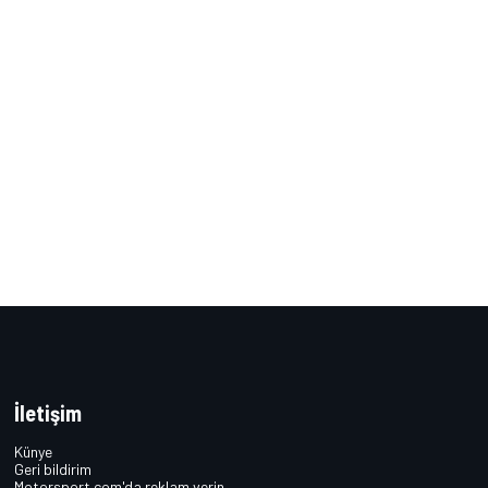
İletişim
Künye
Geri bildirim
Motorsport.com'da reklam verin