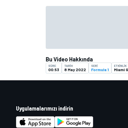
TÜRK SPORCULAR
Bu Video Hakkında
SÜRE
TARIH
SERI
ETKINLIK
00:53
8 May 2022
Formula 1
Miami 
Uygulamalarımızı indirin