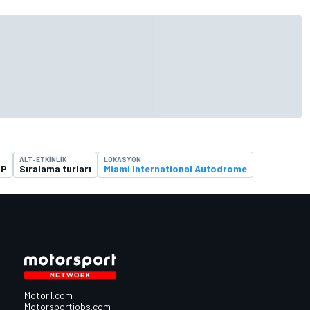
ALT-ETKINLIK
LOKASYON
GP
Sıralama turları
Miami International Autodrome
Motor1.com
Motorsportjobs.com