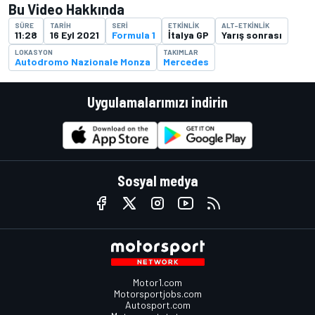
Bu Video Hakkında
SÜRE
TARIH
SERI
ETKINLIK
ALT-ETKINLIK
11:28
16 Eyl 2021
Formula 1
İtalya GP
Yarış sonrası
LOKASYON
TAKIMLAR
Autodromo Nazionale Monza
Mercedes
Uygulamalarımızı indirin
Sosyal medya
Motor1.com
Motorsportjobs.com
Autosport.com